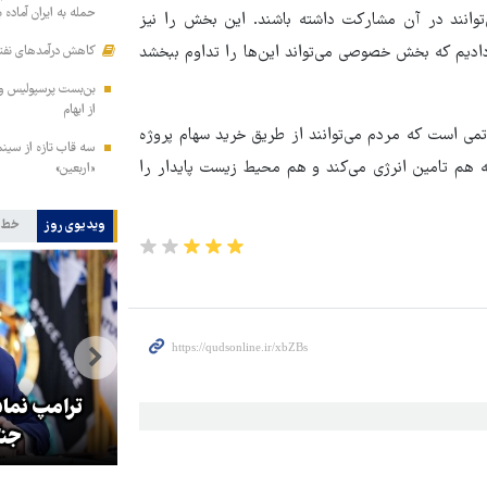
حمله به ایران آماده 
وانند در آن مشارکت داشته باشند. این بخش را نیز
یم و حدود ۵۰۰ هزار تن را پوشش دادیم که بخش خصوصی می‌تواند این‌ها را تداوم ببخشد
کاهش درآمدهای نفتی
بن‌بست پرسپولیس و گ
از ابهام
می است که مردم می‌توانند از طریق خرید سهام پروژه
سه قاب تازه از سینم
 هم تامین انرژی می‌کند و هم محیط زیست پایدار را
«اربعین»
ویدیوی روز
خط 
هماهنگی محور مقاومت، آمریکا را
ترامپ نماد
در منطقه درمانده کرد
جنگ