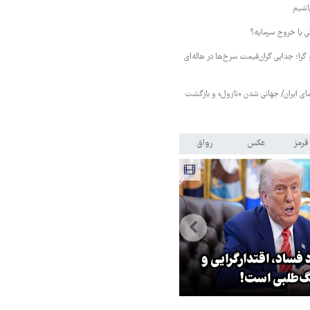
باشیم
 یا خروج سرمایه؟
را؛ جدایی گران‌قیمت سرخ‌ها در هاله‌ای
ای ایران/ جهانی شدن «نازول» و بازگشت
قرمز
عکس
رواق
 فساد، اقتدارگرایی و
۳ میلیون زائر اربعین به کشور
‌طلبی است!
بازگشتند