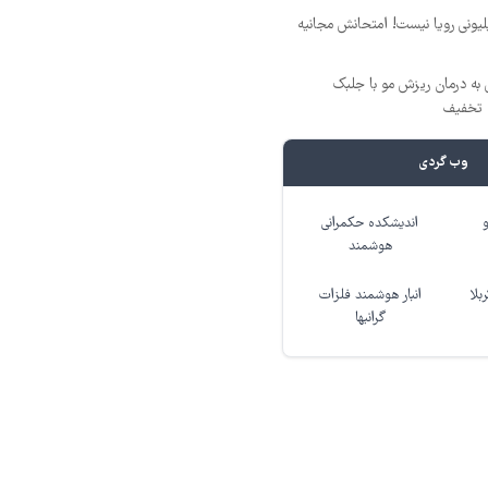
د ماهی 800 میلیونی رویا نیست! امتحانش مجانیه
 به درمان ریزش مو با جلبک
وب گردی
اندیشکده حکمرانی
هوشمند
بلا
انبار هوشمند فلزات
گرانبها