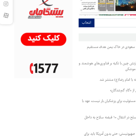
انتخاب
ک سعودی در خاک یمن هدف مستقیم
رتش چین با تکیه بر فناوری‌های هوشمند و
 موشکی
ه با امام رضا(ع) منتشر شد
 از «گاهِ گم‌شدگان»
سئولیت برای پزشکیان بار نیست، عهد با
ناکامی قاچاقچیان مسلح در انتقال ۱۰ قبضه سلاح به داخل
 صهیونیستی: حتی بدون آمریکا باید برای