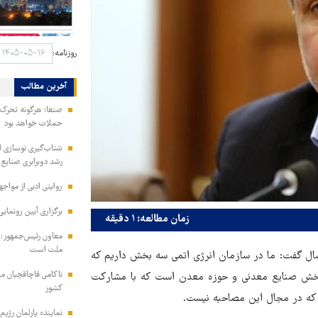
روزنامه:
آخرین مطالب
صنعا: هرگونه تحر
حملات خواهد بود
شتاب‌گیری نوسازی ا
رشد دوبرابری صنایع
روایتی ادبی از مواجه
برگزاری آیین رونمایی
زمان مطالعه: ۱ دقیقه
معاون رئیس‌جمهور: م
ملت است
ال گفت: ما در سازمان انرژی اتمی سه بخش داریم که
۱۴ کلید زدیم. بخش اول، بخش صنایع معدنی و حوزه معدن است که با مشارکت
کشور
که در مجال این مصاحبه نیست.
نماینده پارلمان رژیم