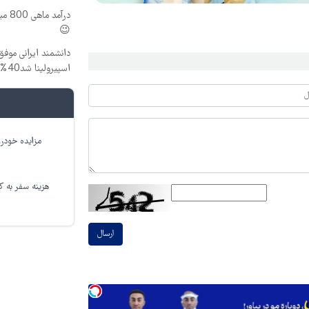
درآم
😉
دانشمند ایرانی موفق
اسپیرولینا شد40% تخفیف
مزایده خودرو
هزینه سفر به کر
ارسال