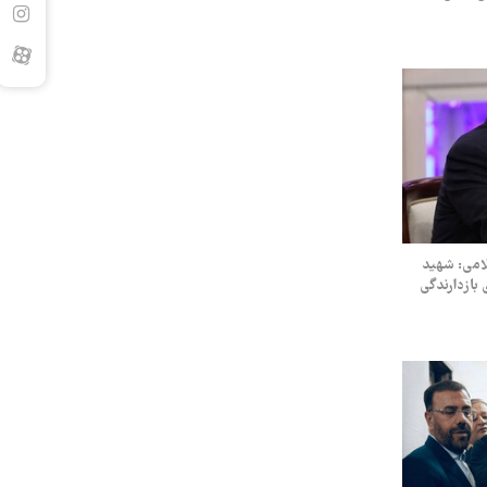
لامی: شهید
بازدارندگی