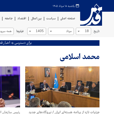
یکشنبه ۱۸ مرداد ۱۴۰۵
صفحه اصلی
سیاست
بین‌الملل
اقتصاد
جامعه
ف
تاریخ
فیلترها
18
مرداد
1405
همه سروی
برای دسترسی به اخبار قد
محمد اسلامی
جزئیات تازه از برنامه هسته‌ای ایران / نیروگاه‌های جدید
رئیس سازمان ان