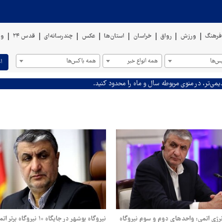
رهنگ
ورزش
رواق
خراسان
استان‌ها
عکس
چندرسانه‌ای
قدس ۲۴
وی
س‌ها
همه انواع خبر
همه باکس‌ها
ا
یمی‌تر، در منوی مربوطه سال و ماه را محدود کنید.
رژی اتمی: واحدهای دوم و سوم نیروگاه
نیروگاه بوشهر در جایگاه ۱۰ نیروگاه برتر اتمی جهان