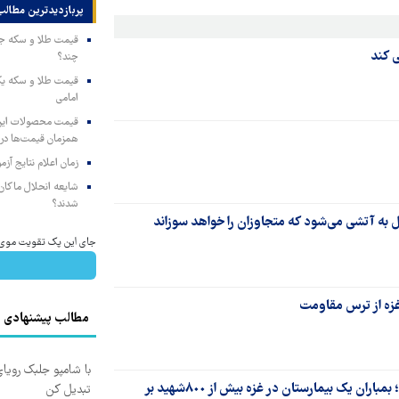
پربازدیدترین‌ مطالب
ی کند
چند؟
امامی
همزمان قیمت‌ها در ب
زمان اعلام نتایج آ
شایعه انحلال ماکان‌ب
شدند؟
به آتشی می‌شود که متجاوزان را خواهد سوزاند
جای این پک تقویت موی جلب
مطالب پیشنهادی
با شامپو جلبک رویا
جنایت هولناک صهیونیست‌ها علیه فلسطینیان؛ بمباران یک بیمارستان در غزه بیش از ٨٠٠شهید بر
تبدیل کن