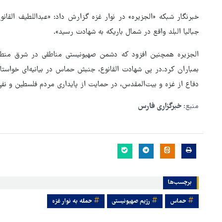
خبرنگار شبکه «الجزیره» در نوار غزه گزارش داد: «عبداللطیف القا
جبالیا البلد واقع در شمال باریکه به شهادت رسید».
الجزیره همچنین افزود که دشمن صهیونیستی مناطقی در شرق منطقه 
بمباران کرد.در پی شهادت القانوع، جنبش حماس در بیانیه‌ای خواست
دفاع از غزه و بیت‌المقدس، در حمایت از پایداری مردم فلسطین و نف
منبع:
خبرگزاری فارس
برچسب‌ها
هماهنگی محور مقاومت، آمریکا 
در منطقه درمانده کرد
حماس
رژیم صهیونیستی
حمله به نوار غزه