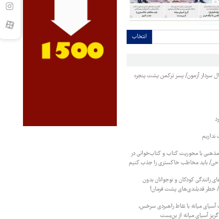
انتخاب
نبال سردار آزمون/ پسر ترکمن پشت پنجره
د
نداریم
 مذهبی با محوریت کتاب و کتاب‌خوانی در
احی/ باید مخاطب خاکستری را جذب کنیم
ای رانندگی کودکان و نوجوانان بدون
/ خطر قدبلندی‌های پشت فرمان!
ت آسیای میانه با نقاط راهبردی سرخس،
گریز آسیای میانه از بن‌بست