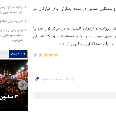
چگونه عملکرد ترامپ 
نوع سخنگوی حماس در نتیجه بمباران چادر آوارگان در
کرده است/ آبروی رفته
با وجود برخی گمانه‌ز
الزوایده و اردوگاه النصیرات در مرکز نوار غزه را
ارتش یمن در چند رو
ار بسیج عمومی در روزهای جمعه، شنبه و یکشنبه برای
شورشی‌ها
ی جنایات اشغالگران و حامیان آن شد.
ویدیوی روز
خط 
را
ترامپ نماد فساد، اقتدارگرایی و
۳ میلیون
جنگ‌طلبی است!