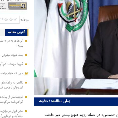
روزنامه:
آخرین مطالب
آبی‌ها در به در به د
بسته!
سند عبرت سعودی
آمریکا مهمات کم آور
مایی که خواب راحت 
نگاهی به برنامه‌های
گفت‌وگو با مجید فت
کارشناسان از پیامده
زمان مطالعه: ۱ دقیقه
گواهی‌نامه می‌گویند
نقش ایران در ترانزی
 «حماس» در حمله رژیم صهیونیستی خبر دادند.
لطف‌آباد و دوغارون/ 