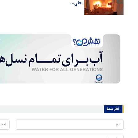
جای…
نظر شما