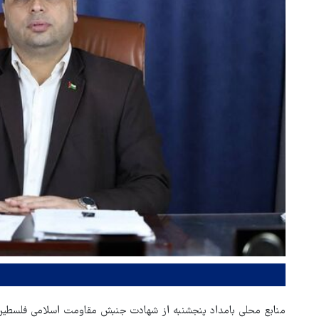
منابع محلی بامداد پنجشنبه از شهادت جنبش مقاومت اسلامی فلسطین