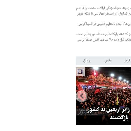
زمینه خجالت‌زدگی ایالات متحده را فراهم
 قمارباز؛ از استخر انعکاسی تا تنگه هرمز
نی‌ها/ آینده نامعلوم طارمی در المپیاکوس
ز گذشته پایگاه‌های مختلف نیروهای تحت
حمایت عربستان را هدف قرار داد/ ۴۸ ساعت آتش صنعا بر سر
قرمز
عکس
رواق
 زائر اربعین به کشور
هماهنگی محور مقاومت، آمریکا ر
بازگشتند
در منطقه درمانده کرد