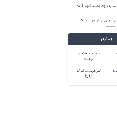
ر به ثروت برسید (دوره کاملا
 به درمان ریزش مو با جلبک
وب گردی
اندیشکده حکمرانی
هوشمند
بلا
انبار هوشمند فلزات
گرانبها