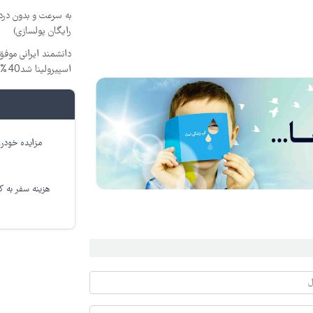
به سرعت و بدون دردس
رایگان پولسازی)
دانشمند ایرانی موفق
اسپیرولینا شد40% تخفیف
مزایده خودرو
هزینه سفر به کر