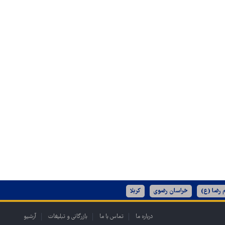
 رضا (ع)
خراسان رضوی
کربلا
درباره ما
تماس با ما
بازرگانی و تبلیغات
آرشیو