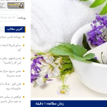
روزنامه:
آخرین مطالب
روزنامه قدس شماره ۱۰۹۹۶
سنای آمریکا لایحه ت
کرد
رئیس‌جمهور: وقتی می
این کار را نکنیم؟
یحیی سریع: مرکز تج
جدید یمنی‌ها
فارن افرز : جنگ با ا
خاورمیانه برود
عراقچی در پیامی خط
به خود متکی باشیم و
زمان مطالعه: ۱ دقیقه