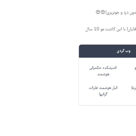
ون درد و خونریزی!😍😍
فرمول بی‌نظیر برای آقایان! با این کاشت مو 10 سال
وب گردی
اندیشکده حکمرانی
هوشمند
بلا
انبار هوشمند فلزات
گرانبها