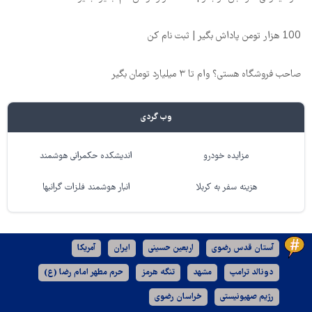
100 هزار تومن پاداش بگیر | ثبت نام کن
صاحب فروشگاه هستی؟ وام تا ۳ میلیارد تومان بگیر
وب گردی
مزایده خودرو
اندیشکده حکمرانی هوشمند
هزینه سفر به کربلا
انبار هوشمند فلزات گرانبها
آستان قدس رضوی
اربعین حسینی
ایران
آمریکا
دونالد ترامپ
مشهد
تنگه هرمز
حرم مطهر امام رضا (ع)
رژیم صهیونیستی
خراسان رضوی