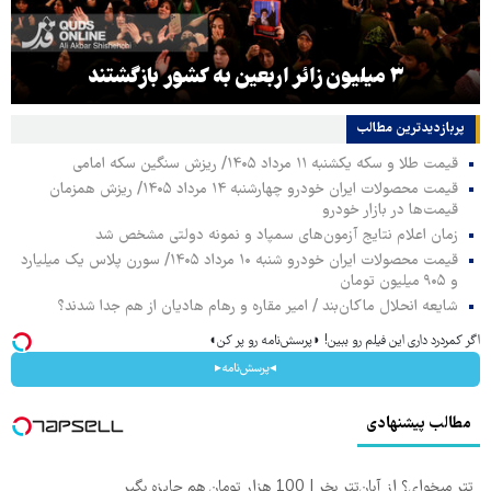
۳ میلیون زائر اربعین به کشور بازگشتند
پربازدیدترین‌ مطالب
قیمت طلا و سکه یکشنبه ۱۱ مرداد ۱۴۰۵/ ریزش سنگین سکه امامی
قیمت محصولات ایران خودرو چهارشنبه ۱۴ مرداد ۱۴۰۵/ ریزش همزمان
قیمت‌ها در بازار خودرو
زمان اعلام نتایج آزمون‌های سمپاد و نمونه دولتی مشخص شد
قیمت محصولات ایران خودرو شنبه ۱۰ مرداد ۱۴۰۵/ سورن پلاس یک میلیارد
و ۹۰۵ میلیون تومان
شایعه انحلال ماکان‌بند / امیر مقاره و رهام هادیان از هم جدا شدند؟
اگر کمردرد داری این فیلم رو ببین! ◗پرسش‌نامه رو پر کن◖
◂پرسش‌نامه▸
مطالب پیشنهادی
تتر میخوای؟ از آبان‌تتر بخر | 100 هزار تومان هم جایزه بگیر