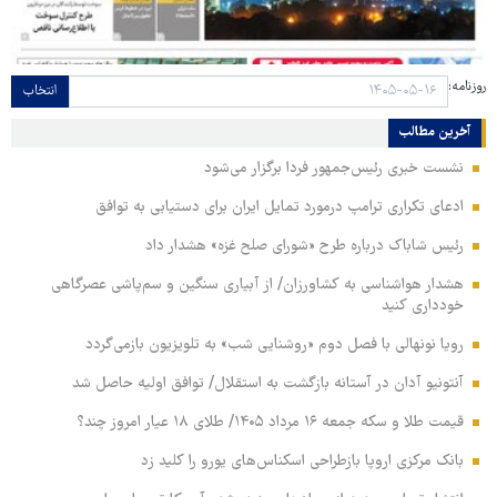
روزنامه:
انتخاب
آخرین مطالب
نشست خبری رئیس‌جمهور فردا برگزار می‌شود
ادعای تکراری ترامپ درمورد تمایل ایران برای دستیابی به توافق
رئیس شاباک درباره طرح «شورای صلح غزه» هشدار داد
هشدار هواشناسی به کشاورزان/ از آبیاری سنگین و سم‌پاشی عصرگاهی
خودداری کنید
رویا نونهالی با فصل دوم «روشنایی شب» به تلویزیون بازمی‌گردد
آنتونیو آدان در آستانه بازگشت به استقلال/ توافق اولیه حاصل شد
قیمت طلا و سکه جمعه ۱۶ مرداد ۱۴۰۵/ طلای ۱۸ عیار امروز چند؟
بانک مرکزی اروپا بازطراحی اسکناس‌های یورو را کلید زد