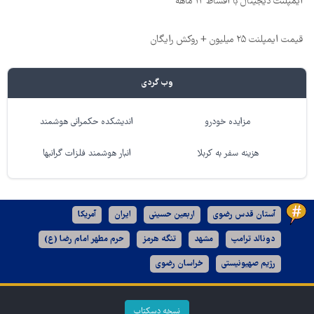
ایمپلنت دیجیتال با اقساط ۱۲ ماهه
قیمت ایمپلنت ۲۵ میلیون + روکش رایگان
وب گردی
مزایده خودرو
اندیشکده حکمرانی هوشمند
هزینه سفر به کربلا
انبار هوشمند فلزات گرانبها
آستان قدس رضوی
اربعین حسینی
ایران
آمریکا
دونالد ترامپ
مشهد
تنگه هرمز
حرم مطهر امام رضا (ع)
رژیم صهیونیستی
خراسان رضوی
نسخه دسکتاپ