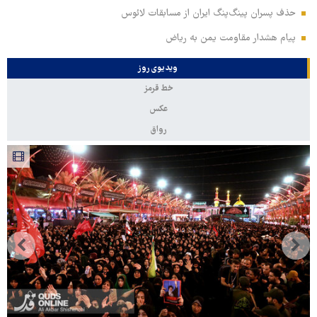
حذف پسران پینگ‌پنگ ایران از مسابقات لائوس
پیام هشدار مقاومت یمن به ریاض
ویدیوی روز
خط قرمز
عکس
رواق