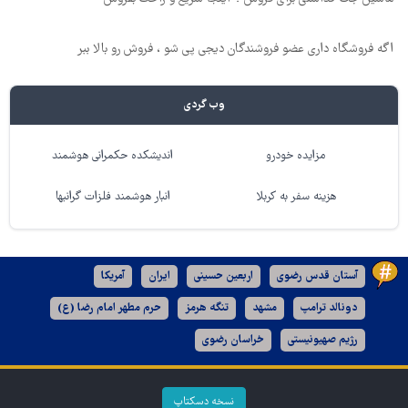
اگه فروشگاه داری عضو فروشندگان دیجی پی شو ، فروش رو بالا ببر
وب گردی
مزایده خودرو
اندیشکده حکمرانی هوشمند
هزینه سفر به کربلا
انبار هوشمند فلزات گرانبها
آستان قدس رضوی
اربعین حسینی
ایران
آمریکا
دونالد ترامپ
مشهد
تنگه هرمز
حرم مطهر امام رضا (ع)
رژیم صهیونیستی
خراسان رضوی
نسخه دسکتاپ