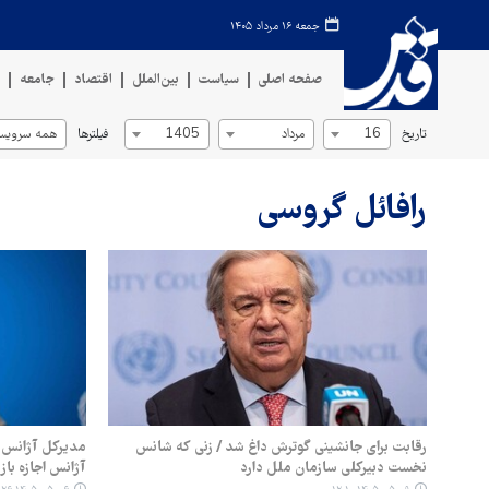
جمعه ۱۶ مرداد ۱۴۰۵
صفحه اصلی
سیاست
بین‌الملل
اقتصاد
جامعه
ف
تاریخ
فیلترها
16
مرداد
1405
همه سرویس‌
رافائل گروسی
رقابت برای جانشینی گوترش داغ شد / زنی که شانس
مدیرکل آژانس بی
نخست دبیرکلی سازمان ملل دارد
آژانس اجازه با