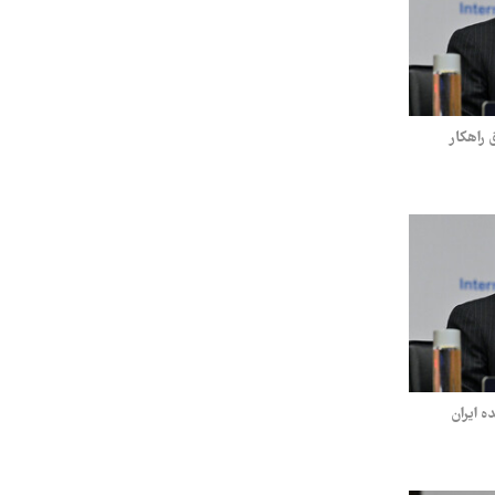
 راهکار
ه ایران