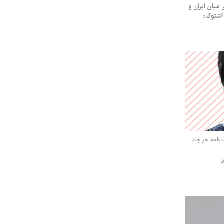
میان ایران و
 منطقه، هر چند
ی