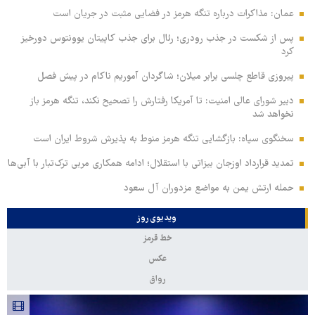
عمان: مذاکرات درباره تنگه هرمز در فضایی مثبت در جریان است
پس از شکست در جذب رودری؛ رئال برای جذب کاپیتان یوونتوس دورخیز
کرد
پیروزی قاطع چلسی برابر میلان؛ شاگردان آموریم ناکام در پیش فصل
دبیر شورای عالی امنیت: تا آمریکا رفتارش را تصحیح نکند، تنگه هرمز باز
نخواهد شد
سخنگوی سپاه: بازگشایی تنگه هرمز منوط به پذیرش شروط ایران است
تمدید قرارداد اوزجان بیزاتی با استقلال؛ ادامه همکاری مربی ترک‌تبار با آبی‌ها
حمله ارتش یمن به مواضع مزدوران آل سعود
ویدیوی روز
خط قرمز
عکس
رواق