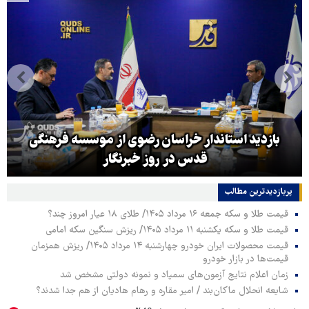
بازدید استاندار خراسان رضوی از موسسه فرهنگی
قدس در روز خبرنگار
پربازدیدترین‌ مطالب
قیمت طلا و سکه جمعه ۱۶ مرداد ۱۴۰۵/ طلای ۱۸ عیار امروز چند؟
قیمت طلا و سکه یکشنبه ۱۱ مرداد ۱۴۰۵/ ریزش سنگین سکه امامی
قیمت محصولات ایران خودرو چهارشنبه ۱۴ مرداد ۱۴۰۵/ ریزش همزمان
قیمت‌ها در بازار خودرو
زمان اعلام نتایج آزمون‌های سمپاد و نمونه دولتی مشخص شد
شایعه انحلال ماکان‌بند / امیر مقاره و رهام هادیان از هم جدا شدند؟