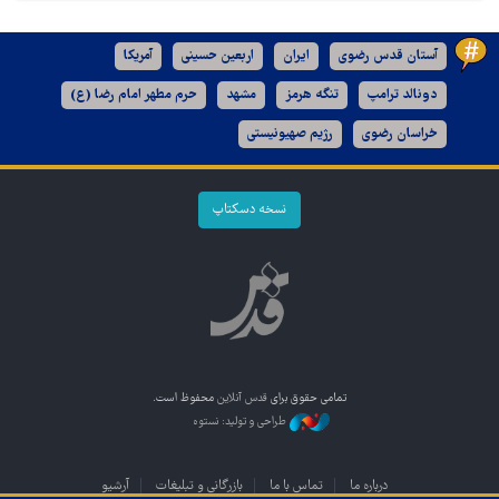
آستان قدس رضوی
ایران
اربعین حسینی
آمریکا
دونالد ترامپ
تنگه هرمز
مشهد
حرم مطهر امام رضا (ع)
خراسان رضوی
رژیم صهیونیستی
نسخه دسکتاپ
تمامی حقوق برای
قدس آنلاین
محفوظ است.
طراحی و تولید: نستوه
درباره ما
تماس با ما
بازرگانی و تبلیغات
آرشیو