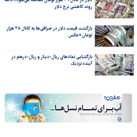
دلار در کانال ۲۹ هزار تومان معامله می‌شود/ ادامه
روند کاهشی نرخ دلار
بازگشت قیمت دلار در صرافی‌ها به کانال ۲۸ هزار
تومان+عکس
بازگشایی نمادهای ریال-دینار و ریال-درهم در
آینده نزدیک