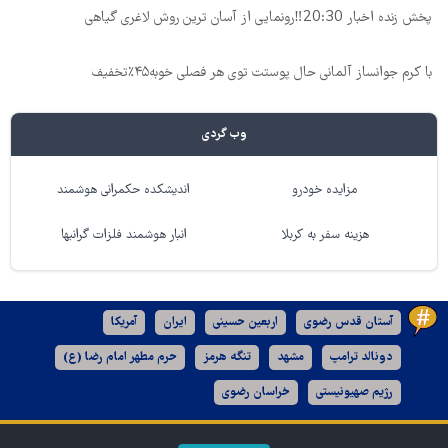
پخش زنده اخبار 20:30‼️رونمایی از آسان ترین روش لاغری گیاهی
با کرم جوانساز آلمانی حال پوستت توی هر فصلی خوبه۴۵٪تخفیف
وب گردی
مزایده خودرو
اندیشکده حکمرانی هوشمند
هزینه سفر به کربلا
انبار هوشمند فلزات گرانبها
آستان قدس رضوی
اربعین حسینی
ایران
آمریکا
دونالد ترامپ
مشهد
تنگه هرمز
حرم مطهر امام رضا (ع)
رژیم صهیونیستی
خراسان رضوی