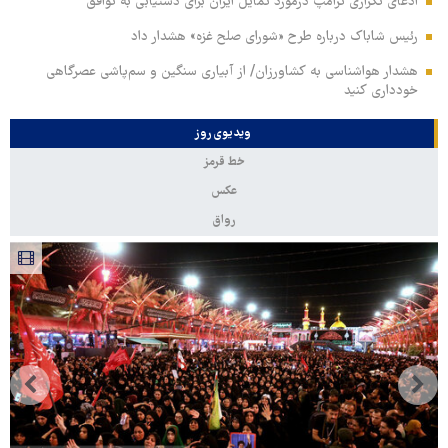
ادعای تکراری ترامپ درمورد تمایل ایران برای دستیابی به توافق
رئیس شاباک درباره طرح «شورای صلح غزه» هشدار داد
هشدار هواشناسی به کشاورزان/ از آبیاری سنگین و سم‌پاشی عصرگاهی
خودداری کنید
ویدیوی روز
خط قرمز
عکس
رواق