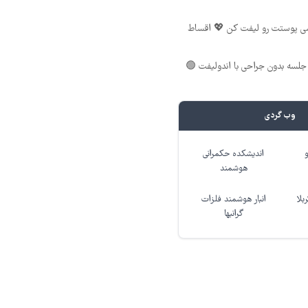
شی پوستت رو لیفت کن 💖 اقساط
لسه بدون جراحی با اندولیفت 🟢
وب گردی
اندیشکده حکمرانی
هوشمند
بلا
انبار هوشمند فلزات
گرانبها