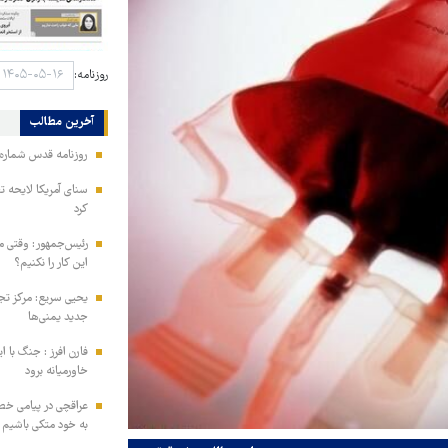
روزنامه:
آخرین مطالب
روزنامه قدس شماره ۱۰۹۹۶
سنای آمریکا لایحه ت
کرد
رئیس‌جمهور: وقتی می
این کار را نکنیم؟
یحیی سریع: مرکز تج
جدید یمنی‌ها
فارن افرز : جنگ با ا
خاورمیانه برود
عراقچی در پیامی خط
به خود متکی باشیم و