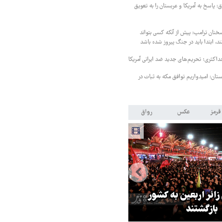
 پاسخ به آمریکا و عربستان را به تعویق
خنان ترامپ: پیش از آنکه کسی بتواند
د، ابتدا باید در جنگ پیروز شده باشد
داکثری؛ تحریم‌های جدید ضد ایرانی آمریکا
ستان: امیدواریم توافق مکه به ثبات در
قرمز
عکس
رواق
 زائر اربعین به کشور
هماهنگی محور مقاومت، آمریکا ر
بازگشتند
در منطقه درمانده کرد