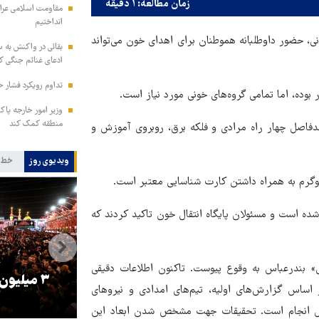
زمان مطالعه: ۱ دقیقه
مقاومت اسلامی عراق:
انداختیم
نی، حضور داوطلبانه هموطنان برای اهدای خون می‌تواند
بقائی در واکنش به س
ادعای غنائم جنگی کن
تداوم رویکرد فشار ح
وزیر امور خارجه پاک
منطقه کمک کند
 حدفاصل چهار راه مرادی و فلکه برق، روبروی آموزش و
ویدیوی روز
خط 
رش اهداکنندگان از ۸ صبح تا ۲۰ شب اعلام شده است و مسئولان پایگاه انتقال خون تاکید کردند که
 ۱۴۰۴) در «اسکله شهید رجایی» بندرعباس به وقوع پیوست. تاکنون اطلاعات دقیقی
را
ترامپ نماد فساد، اقتدارگرایی و
۳ میلیون
اساس گزارش‌های اولیه، تیم‌های امدادی و نیروهای
جنگ‌طلبی است!
ال انجام است. تحقیقات جهت مشخص شدن ابعاد این