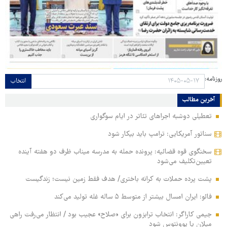
روزنامه:
انتخاب
آخرین مطالب
تعطیلی دوشبه اجراهای تئاتر در ایام سوگواری
سناتور آمریکایی: ترامپ باید بیکار شود
سخنگوی قوه قضائیه: پرونده حمله به مدرسه میناب ظرف دو هفته آینده
تعیین‌تکلیف می‌شود
پشت پرده حملات به کرانه باختری/ هدف فقط زمین نیست؛ زندگیست
فائو: ایران امسال بیشتر از متوسط ۵ ساله غله تولید می‌کند
جیمی کاراگر: انتخاب ترابزون برای «صلاح» عجیب بود / انتظار می‌رفت راهی
میلان یا یوونتوس شود