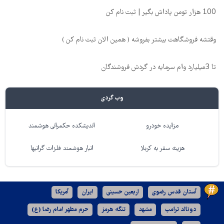
100 هزار تومن پاداش بگیر | ثبت نام کن
وقتشه فروشگاهت بیشتر بفروشه ( همین الان ثبت نام کن )
تا 3میلیارد وام سرمایه در گردش فروشندگان
وب گردی
مزایده خودرو
اندیشکده حکمرانی هوشمند
هزینه سفر به کربلا
انبار هوشمند فلزات گرانبها
آستان قدس رضوی
اربعین حسینی
ایران
آمریکا
دونالد ترامپ
مشهد
تنگه هرمز
حرم مطهر امام رضا (ع)