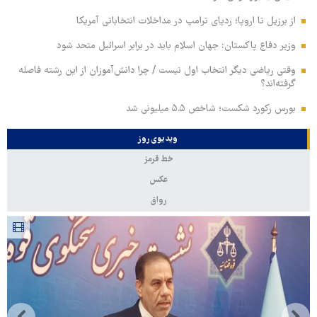
از برزیل تا اروپا؛ ردپای ترامپ در مداخلات انتخاباتی آمریکا
وزیر دفاع پاکستان: جهان اسلام باید در برابر اسرائیل متحد شود
وقتی ریاضی دیگر انتخاب اول نیست / چرا دانش‌آموزان از این رشته فاصله
گرفته‌اند؟
بورس رکورد شکست؛ شاخص ۵.۵ میلیونی شد
ویدیوی روز
خط قرمز
عکس
رواق