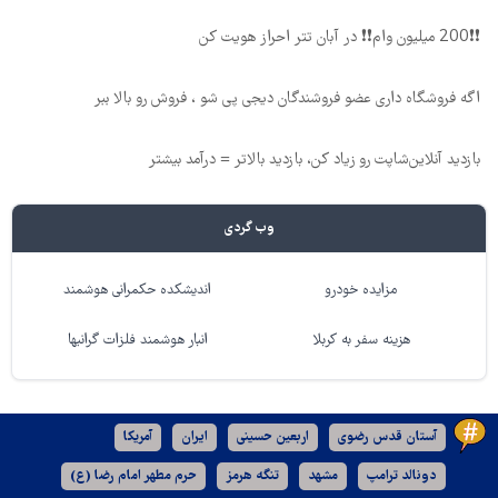
❗❗200 میلیون وام❗❗ در آبان تتر احراز هویت کن
اگه فروشگاه داری عضو فروشندگان دیجی پی شو ، فروش رو بالا ببر
بازدید آنلاین‌شاپت رو زیاد کن، بازدید بالاتر = درآمد بیشتر
وب گردی
مزایده خودرو
اندیشکده حکمرانی هوشمند
هزینه سفر به کربلا
انبار هوشمند فلزات گرانبها
آستان قدس رضوی
اربعین حسینی
ایران
آمریکا
دونالد ترامپ
مشهد
تنگه هرمز
حرم مطهر امام رضا (ع)