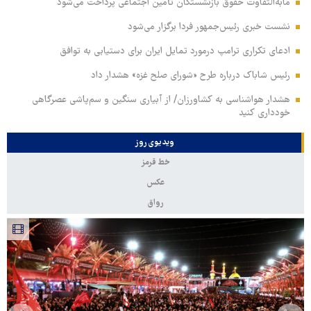
مابه‌التفاوت حقوق بازنشستگان تأمین اجتماعی پرداخت می‌شود
نشست خبری رئیس‌جمهور فردا برگزار می‌شود
ادعای تکراری ترامپ درمورد تمایل ایران برای دستیابی به توافق
رئیس شاباک درباره طرح «شورای صلح غزه» هشدار داد
هشدار هواشناسی به کشاورزان/ از آبیاری سنگین و سم‌پاشی عصرگاهی
خودداری کنید
ویدیوی روز
خط قرمز
عکس
رواق