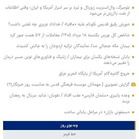
بلومبرگ، وال‌استریت ژورنال و نبرد بر سر اسرار آمریکا و ایران؛ وقتی اطلاعات
از نفت باارزش‌تر می‌شود
شورش رفیق قدیمی نکونام علیه «مافیا» / خداداد عزیزی چه نقشی داشت؟
شاخص کل بورس یکشنبه ۱۸ مرداد ۱۴۰۵/ معاملات از ۵۷ همت عبور کرد
پیمان مکه جنجالی شد/ نمایندگان ترکیه اردوغان را به چالش کشیدند
پایان نسخه‌های یکسان برای بیماران / ژنتیک و فناوری‌های نوین مسیر درمان
را تغییر می‌دهند
خروج گام‌به‌گام آمریکا از پایگاه الحریر عراق
گزارش تصویری | مهمانان موسسه فرهنگی قدس به مناسبت روز خبرنگار(۲)
وعده پاییزی «سلمان فارسی» عقب افتاد / نقویان: شاید سریال به رمضان
برسد
«سمفونی باران» در مراحل پایانی ساخت
ویدیوی روز
خط قرمز