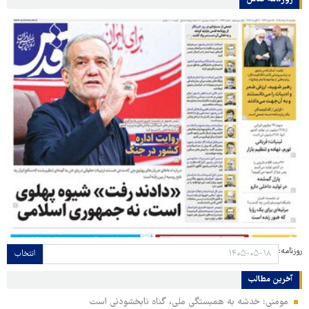
روزنامه:
انتخاب
آخرین مطالب
مومنی: خدشه به همبستگی ملی، گناه نابخشودنی است