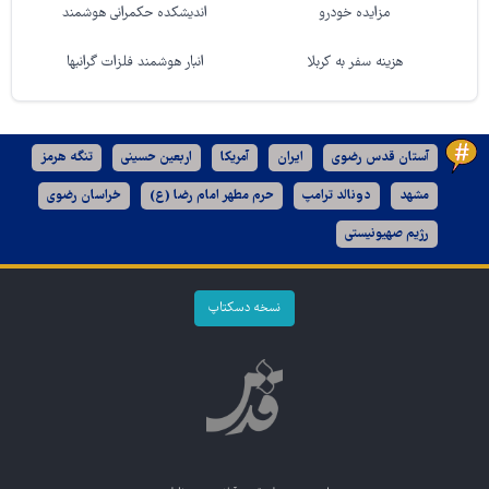
مزایده خودرو
اندیشکده حکمرانی هوشمند
هزینه سفر به کربلا
انبار هوشمند فلزات گرانبها
آستان قدس رضوی
ایران
آمریکا
اربعین حسینی
تنگه هرمز
مشهد
دونالد ترامپ
حرم مطهر امام رضا (ع)
خراسان رضوی
رژیم صهیونیستی
نسخه دسکتاپ