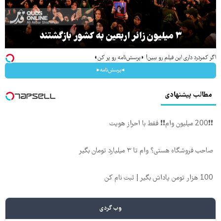
۳ میلیون زائر اربعین به کشور بازگشتند
اگر کمردرد داری این فیلم رو ببین! ◗پرسش‌نامه رو پر کن◖
◂پرسش‌نامه▸
مطالب پیشنهادی
❗❗200 میلیون وام❗❗ فقط با احراز هویت
صاحب فروشگاه هستی؟ وام تا ۳ میلیارد تومان بگیر
100 هزار تومن پاداش بگیر | ثبت نام کن
وب گردی