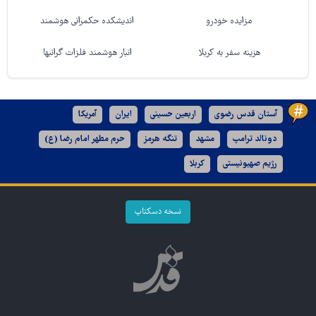
مزایده خودرو
اندیشکده حکمرانی هوشمند
هزینه سفر به کربلا
انبار هوشمند فلزات گرانبها
آستان قدس رضوی
اربعین حسینی
ایران
آمریکا
دونالد ترامپ
مشهد
تنگه هرمز
حرم مطهر امام رضا (ع)
رژیم صهیونیستی
کربلا
نسخه دسکتاپ