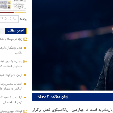
روزنامه:
آخرین مطالب
زلزله در موساد با شک
دیدار پزشکیان با ره
نظامی
رئیس فدراسیون فوتب
مصنوعی استفاده کن
از غزه تا بوگوتا؛ شبک
انتصاب محسن رضایی 
اسلامی در شورای عا
زمان مطالعه: ۲ دقیقه
ابراز تردید از تعهد 
تهدیدات احتمالی
نا، عصر فردا یکشنبه و از ساعت ۱۷:۴۵ میزبان رئال‌مادرید است تا چهارمین ال‌کلاسیکوی فصل برگزار
فرمانده نیروی زمینی 