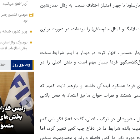
آن را قطع می‌کنیم
بارسلونا با چهار امتیاز اختلاف نسبت به رئال صدرنشین
مؤمنی: تشییع رهبر ش
بود
لالیگا و فینال جام‌حذفی) را برده‌اند، در صورت برتری
وزیر کشور: خدشه به
بلومبرگ، وال‌استریت ژ
وقتی اطلاعات از نفت
ار حساس، اظهار کرد: در دیدار با اینتر شرایط سخت
ل‌کلاسیکوی فردا بسیار مهم است و نقش اصلی را در
ویدیوی روز
خط 
ی فردا عملکرد ایده‌آلی داشته و بازهم ثابت کنیم که
بی هستند و نفرات جوان ما نیز اعتماد به نفس بالایی
رئیس فدراسیون
زلزله در موساد با شکست پروژه
بخش‌های فوتب
ال حضورشان در ترکیب اصلی، گفت: فعلا فکر نمی کنم
براندازی در ایران
مصنوعی اس
میت بالده شرایط ما در دفاع چپ کمی تغییر کرد، اما
سطح مورد نظر ما کمی فاصله دارند و مصدومیت سختی