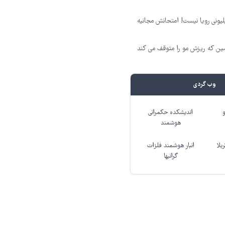
د ماهی 800 میلیونی رویا نیست! امتحانش مجانیه
 که ریزش مو را متوقف می کند
وب گردی
اندیشکده حکمرانی
هوشمند
بلا
انبار هوشمند فلزات
گرانبها