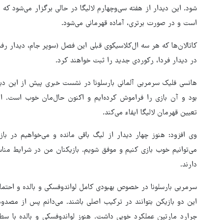
شود. این دیدار از هفته سی‌وچهارم لالیگا در حالی برگزار می‌شود که 
است و در صورت برتری، آماده قهرمانی می‌شود.
کاتالان‌ها که هر سه ال‌کلاسیکوی قبلی این فصل (سوپر جام، دیدار رفت 
در دیدار فردا، رکوردی جدید را ثبت خواهند کرد.
هانسی فلیک سرمربی آلمانی بارسلونا در نشست خبری پیش از این دید
بود و آن بازی را فراموش کرده‌ایم و اکنون حال‌مان خوب است. ا
تعیین قهرمان لالیگا ایفاء می‌کند.
وی افزود: هنوز چهار دیدار از لیگ باقی مانده و می‌خواهیم در باز
می‌توانیم خوب بازی کنیم و موفق شویم. بازیکنان من در شرایط مناس
دارند.
فرمانده نیروی زمینی ارتش: پای
نظامی آمریکایی به ایران باز شود
سرمربی بارسلونا در خصوص بهبودی کامل لواندوفسکی و بالده و احتم
آن را قطع می‌کنیم
این دو بازیکن بتوانند در ترکیب اصلی باشند. می‌دانم پس از مصدو
جرارد مارتین عملکرد خوبی داشت. هنوز لواندوفسکی و بالده با 