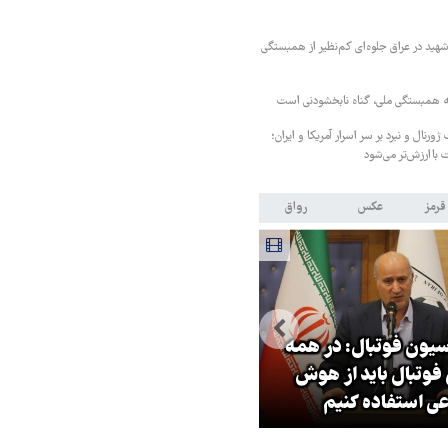
هید در عراق جلوه‌ای کم‌نظیر از همبستگی
 همبستگی ملی، گناه نابخشودنی است
ورنال و نبرد بر سر اسرار آمریکا و ایران؛
 باارزش‌تر می‌شود
قرمز
عکس
رواق
 فوتبال: در همه
فرمانده نیروی زمینی ارتش: پای
ال باید از هوش
نظامی آمریکایی به ایران باز شود
تفاده کنیم
آن را قطع می‌کنیم