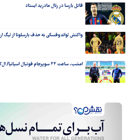
قاتل بارسا در رئال مادرید ایستاد
واکنش لواندوفسکی به حذف بارسلونا از لیگ ارو
امشب، ساعت ۲۲ سوپرجام فوتبال اسپانیا/ ال‌کلاسیکوی ریاضیات در ریاض