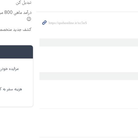
تبدیل کن
درآم
😉
کشف جدید متخصصین
مزایده خودرو
هزینه سفر به کر