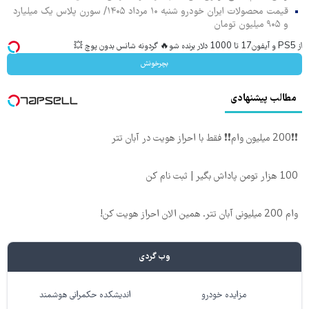
قیمت محصولات ایران خودرو شنبه ۱۰ مرداد ۱۴۰۵/ سورن پلاس یک میلیارد
و ۹۰۵ میلیون تومان
از PS5 و آیفون17 تا 1000 دلار برنده شو🔥 گردونه شانس بدون پوچ 💥
بچرخونش
مطالب پیشنهادی
❗❗200 میلیون وام❗❗ فقط با احراز هویت در آبان تتر
100 هزار تومن پاداش بگیر | ثبت نام کن
وام 200 میلیونی آبان تتر. همین الان احراز هویت کن!
وب گردی
مزایده خودرو
اندیشکده حکمرانی هوشمند