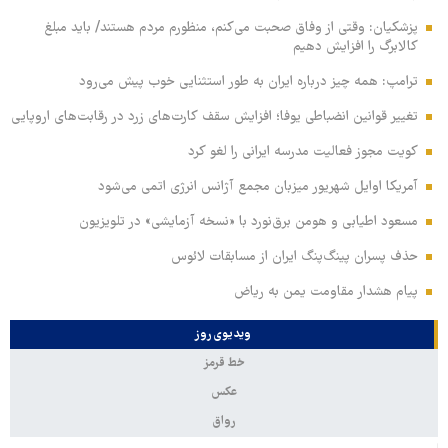
پزشکیان: وقتی از وفاق صحبت می‌کنم، منظورم مردم هستند/ باید مبلغ
کالابرگ را افزایش دهیم
ترامپ: همه چیز درباره ایران به طور استثنایی خوب پیش می‌رود
تغییر قوانین انضباطی یوفا؛ افزایش سقف کارت‌های زرد در رقابت‌های اروپایی
کویت مجوز فعالیت مدرسه ایرانی را لغو کرد
آمریکا اوایل شهریور میزبان مجمع آژانس انرژی اتمی می‌شود
مسعود اطیابی و هومن برق‌نورد با «نسخه آزمایشی» در تلویزیون
حذف پسران پینگ‌پنگ ایران از مسابقات لائوس
پیام هشدار مقاومت یمن به ریاض
ویدیوی روز
خط قرمز
عکس
رواق