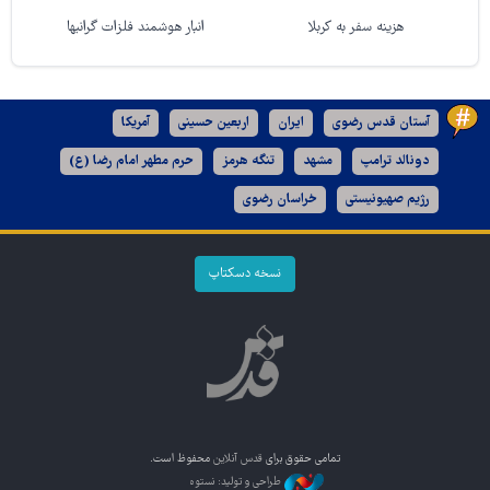
هزینه سفر به کربلا
انبار هوشمند فلزات گرانبها
آستان قدس رضوی
ایران
اربعین حسینی
آمریکا
دونالد ترامپ
مشهد
تنگه هرمز
حرم مطهر امام رضا (ع)
رژیم صهیونیستی
خراسان رضوی
نسخه دسکتاپ
تمامی حقوق برای
قدس آنلاین
محفوظ است.
طراحی و تولید: نستوه