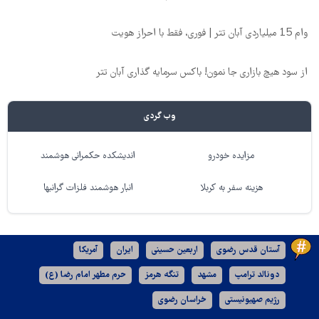
وام 15 میلیاردی آبان تتر | فوری، فقط با احراز هویت
از سود هیچ بازاری جا نمون! باکس سرمایه گذاری آبان تتر
وب گردی
مزایده خودرو
اندیشکده حکمرانی هوشمند
هزینه سفر به کربلا
انبار هوشمند فلزات گرانبها
آستان قدس رضوی
اربعین حسینی
ایران
آمریکا
دونالد ترامپ
مشهد
تنگه هرمز
حرم مطهر امام رضا (ع)
رژیم صهیونیستی
خراسان رضوی