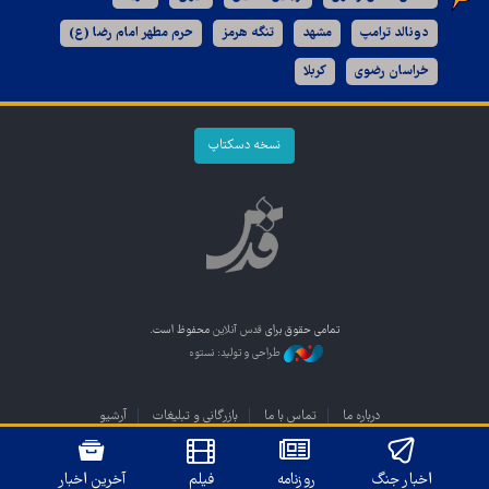
دونالد ترامپ
مشهد
تنگه هرمز
حرم مطهر امام رضا (ع)
خراسان رضوی
کربلا
نسخه دسکتاپ
تمامی حقوق برای
قدس آنلاین
محفوظ است.
طراحی و تولید: نستوه
درباره ما
تماس با ما
بازرگانی و تبلیغات
آرشیو
اخبار جنگ
روزنامه
فیلم
آخرین اخبار