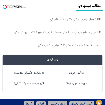
مطالب پیشنهادی
100 هزار تومن پاداش بگیر | ثبت نام کن
تا 3میلیارد وام سرمایه در گردش فروشندگان => فروشگاهت رو ثبت کن
صاحب فروشگاه هستی؟ وام تا ۳ میلیارد تومان بگیر
وب گردی
مزایده خودرو
اندیشکده حکمرانی هوشمند
هزینه سفر به کربلا
انبار هوشمند فلزات گرانبها
آستان قدس رضوی
اربعین حسینی
ایران
آمریکا