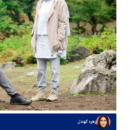
زهره کهندل