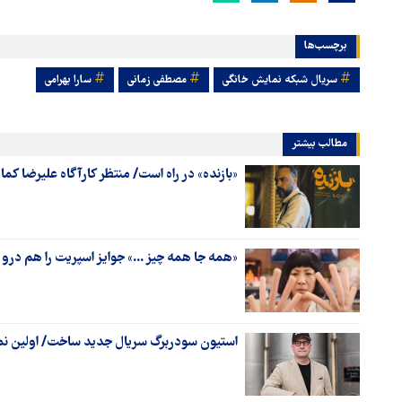
برچسب‌ها
سریال شبکه نمایش خانگی
مصطفی زمانی
سارا بهرامی
مطالب بیشتر
«بازنده» در راه است/ منتظر کارآگاه علیرضا کما
«همه جا همه چیز ...» جوایز اسپریت را هم درو 
استیون سودربرگ سریال جدید ساخت/ اولین نما