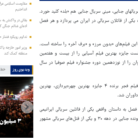
مقاومت اسلامی عراق:
انداختیم
لهای جنایی، مینی سریال جنایی هم «بلد» کلید خورد.
یکی از قاتلان سریالی در ایران می پردازد و هر فصل
بقائی در واکنش به س
ادعای غنائم جنگی کن
تداوم رویکرد فشار ح
ن فیلم‌های «بدون مرز» و «برف آخر» را ساخته است.
وزیر امور خارجه پاک
انش توانست جایزه بهترین فیلم آسیایی را از بیست و هفتمین
منطقه کمک کند
ایزه بهترین کارگردان جوان را از نوزدهمین دوره جشنواره فیلم صوفیا در سال
ویدیوی روز
خط 
برف آخر هم سال ۱۴۰۰ ساخته شد و در چهلمین دوره جشنواره فیلم فجر برنده ۴ جایزه بهترین چهره‌پردازی، بهترین
داوران شد.
ل به داستان واقعی یکی از قاتلین سریالی ایرانیمی
پردازد. در فصل اول که کارگردان آن امیرحسین عسگری است یک پرونده جنایی در دهه ۳۰ و یکی از قتل‌های سریالی مشهور
را
ترامپ نماد فساد، اقتدارگرایی و
۳ میلیون
جنگ‌طلبی است!