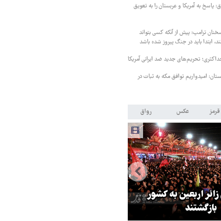
 پاسخ به آمریکا و عربستان را به تعویق
خنان ترامپ: پیش از آنکه کسی بتواند
د، ابتدا باید در جنگ پیروز شده باشد
داکثری؛ تحریم‌های جدید ضد ایرانی آمریکا
ستان: امیدواریم توافق مکه به ثبات در
قرمز
عکس
رواق
 زائر اربعین به کشور
هماهنگی محور مقاومت، آمریکا ر
بازگشتند
در منطقه درمانده کرد