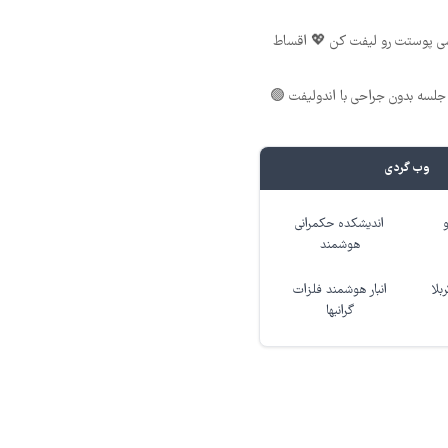
شی پوستت رو لیفت کن 💖 اقساط
لسه بدون جراحی با اندولیفت 🟢
وب گردی
اندیشکده حکمرانی
هوشمند
بلا
انبار هوشمند فلزات
گرانبها