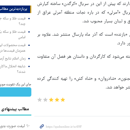
دارند که پیش از این در سریال «کرگدن» ساخته کیارش
پربازدیدترین‌ مطالب
یال «آمرلی» که در باره نجات منطقه آمرلی عراق از
و لبنان بسیار محبوب شد.
چند؟
بازنده» است که آذر ماه پارسال منتشر شد. علاوه بر
امامی
ر دارد.
همزمان قیمت‌ها در ب
خته می‌شود که کارگردان و داستان هر فصل آن متفاوت
زمان اعلام نتایج آ
شایعه انحلال ماکان‌ب
شدند؟
جنون»، «شادروان» و «شاه کش» را تهیه کنندگی کرده
جای این پک تقویت موی جلب
شر خواهد شد.
مطالب پیشنهادی
✨ لیفت صورت بدون جراح