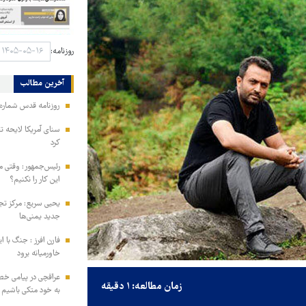
روزنامه:
آخرین مطالب
روزنامه قدس شماره ۱۰۹۹۶
سنای آمریکا لایحه ت
کرد
رئیس‌جمهور: وقتی می
این کار را نکنیم؟
یحیی سریع: مرکز تج
جدید یمنی‌ها
فارن افرز : جنگ با ا
خاورمیانه برود
عراقچی در پیامی خط
زمان مطالعه: ۱ دقیقه
به خود متکی باشیم و