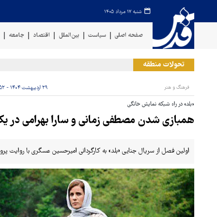
شنبه ۱۷ مرداد ۱۴۰۵
صفحه اصلی
سیاست
بین‌الملل
اقتصاد
جامعه
ف
تحولات منطقه
حمله
فرهنگ و هنر
۲۹ اردیبهشت ۱۴۰۴ - ۰۸:۵۲
«بلد» در راه شبکه نمایش خانگی
همبازی شدن مصطفی زمانی و سارا بهرامی در ی
اولین فصل از سریال جنایی «بلد» به کارگردانی امیرحسین عسگری با روایت پرونده یکی از قات