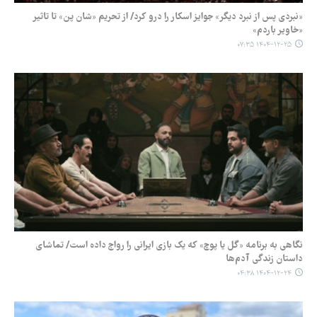
«نبردی پس از نبرد دیگر» جوایز اسکار را درو کرد/ از تحریم «شان پن» تا تاثیر
«خاویر باردم»
۱۴۰۴-۱۲-۲۵ ۰۷:۳۵
نگاهی به برنامه «گل یا پوچ» که یک بازی ایرانی را رواج داده است/ تماشای
داستان زندگی آدم‌ها
۱۴۰۴-۱۲-۲۴ ۰۴:۳۸