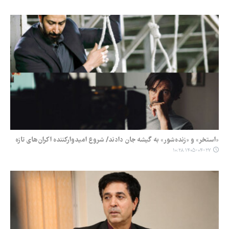
«استخر» و «زنده‌شور» به گیشه جان دادند/ شروع امیدوارکننده اکران‌های تازه
۱۴۰۵-۰۴-۲۷ ۱۰:۲۸