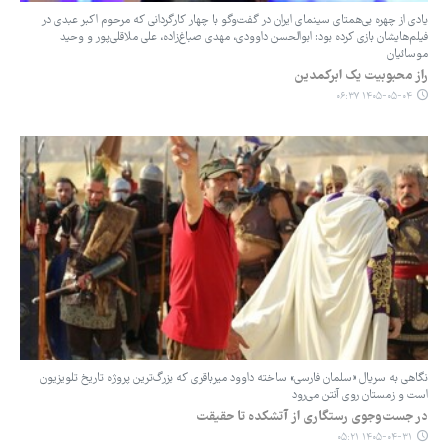
یادی از چهره بی‌همتای سینمای ایران در گفت‌وگو با چهار کارگردانی که مرحوم اکبر عبدی در
فیلم‌هایشان بازی کرده بود: ابوالحسن داوودی، مهدی صباغ‌زاده، علی ملاقلی‌پور و وحید
موسائیان
راز محبوبیت یک ابرکمدین
۱۴۰۵-۰۵-۰۴ ۰۶:۳۷
نگاهی به سریال «سلمان فارسی» ساخته داوود میرباقری که بزرگ‌ترین پروژه تاریخ تلویزیون
است و زمستان روی آنتن می‌رود
در جست‌وجوی رستگاری از آتشکده تا حقیقت
۱۴۰۵-۰۴-۳۱ ۰۵:۲۱