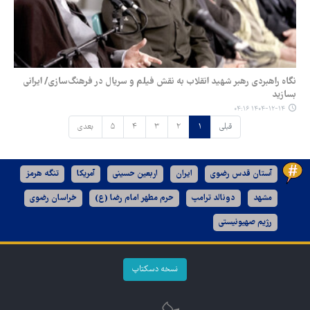
نگاه راهبردی رهبر شهید انقلاب به نقش فیلم و سریال در فرهنگ‌سازی/ ایرانی
بسازید
۱۴۰۴-۱۲-۱۴ ۰۴:۱۶
قبلی
۱
۲
۳
۴
۵
بعدی
آستان قدس رضوی
ایران
اربعین حسینی
آمریکا
تنگه هرمز
مشهد
دونالد ترامپ
حرم مطهر امام رضا (ع)
خراسان رضوی
رژیم صهیونیستی
نسخه دسکتاپ