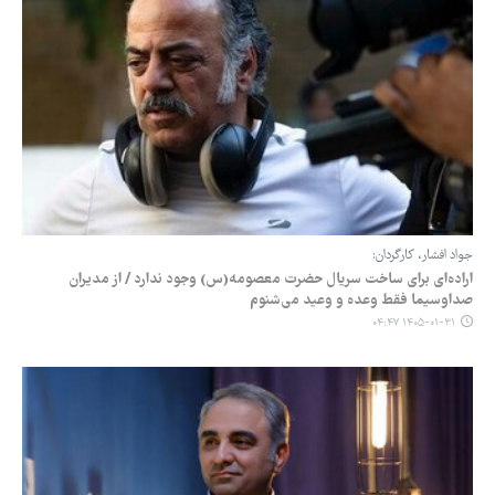
جواد افشار، کارگردان:
اراده‌ای برای ساخت سریال حضرت معصومه(س) وجود ندارد / از مدیران
صداوسیما فقط وعده و وعید می‌شنوم
۱۴۰۵-۰۱-۳۱ ۰۴:۴۷