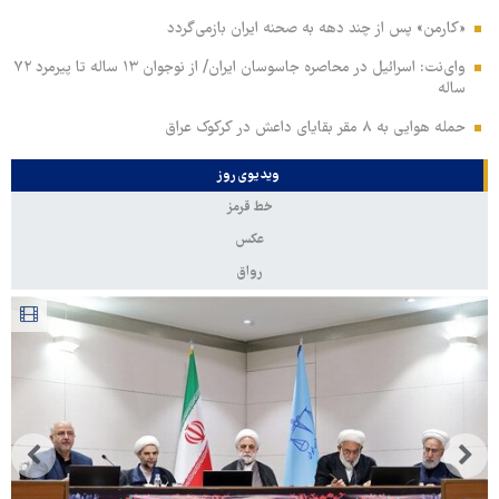
«کارمن» پس از چند دهه به صحنه ایران بازمی‌گردد
وای‌نت: اسرائیل در محاصره جاسوسان ایران/ از نوجوان ۱۳ ساله تا پیرمرد ۷۲
ساله
حمله هوایی به ۸ مقر بقایای داعش در کرکوک عراق
ویدیوی روز
خط قرمز
عکس
رواق