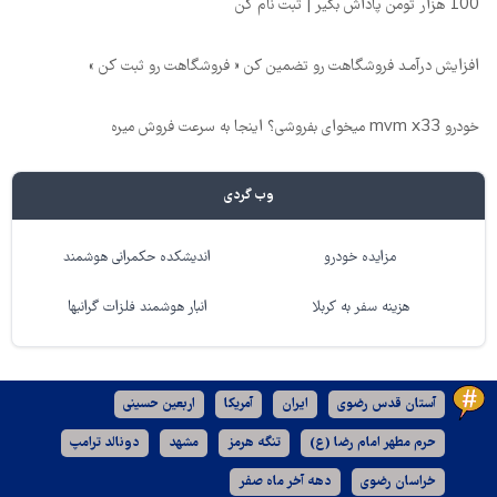
100 هزار تومن پاداش بگیر | ثبت نام کن
افزایش درآمـد فروشگاهت رو تضمین کن « فروشگاهت رو ثبت کن »
خودرو mvm x33 میخوای بفروشی؟ اینجا به سرعت فروش میره
وب گردی
مزایده خودرو
اندیشکده حکمرانی هوشمند
هزینه سفر به کربلا
انبار هوشمند فلزات گرانبها
آستان قدس رضوی
ایران
آمریکا
اربعین حسینی
حرم مطهر امام رضا (ع)
تنگه هرمز
مشهد
دونالد ترامپ
خراسان رضوی
دهه آخر ماه صفر