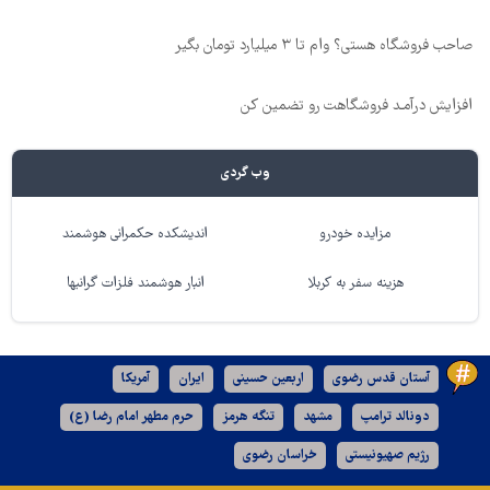
صاحب فروشگاه هستی؟ وام تا ۳ میلیارد تومان بگیر
افزایش درآمـد فروشگاهت رو تضمین کن
وب گردی
مزایده خودرو
اندیشکده حکمرانی هوشمند
هزینه سفر به کربلا
انبار هوشمند فلزات گرانبها
آستان قدس رضوی
اربعین حسینی
ایران
آمریکا
دونالد ترامپ
مشهد
تنگه هرمز
حرم مطهر امام رضا (ع)
رژیم صهیونیستی
خراسان رضوی