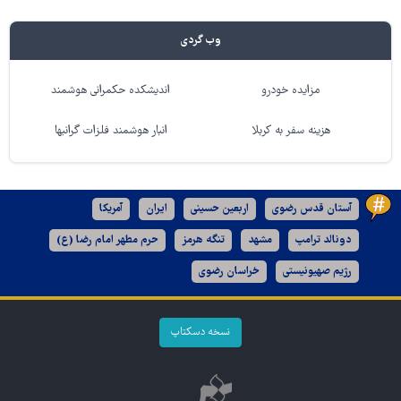
وب گردی
مزایده خودرو
اندیشکده حکمرانی هوشمند
هزینه سفر به کربلا
انبار هوشمند فلزات گرانبها
آستان قدس رضوی
اربعین حسینی
ایران
آمریکا
دونالد ترامپ
مشهد
تنگه هرمز
حرم مطهر امام رضا (ع)
رژیم صهیونیستی
خراسان رضوی
نسخه دسکتاپ