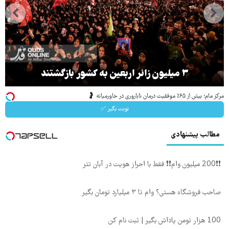
۳ میلیون زائر اربعین به کشور بازگشتند
مرکز مام؛ بیش از ۶۵٪ موفقیت درمان ناباروری در خاورمیانه 🤰
نوبت بگیر ✅
مطالب پیشنهادی
❗❗200 میلیون وام❗❗ فقط با احراز هویت در آبان تتر
صاحب فروشگاه هستی؟ وام تا ۳ میلیارد تومان بگیر
100 هزار تومن پاداش بگیر | ثبت نام کن