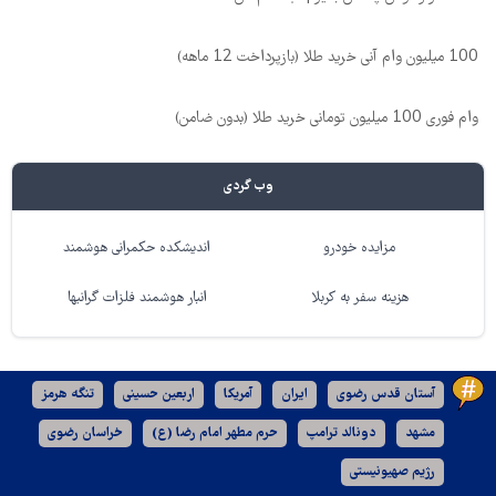
100 میلیون وام آنی خرید طلا (بازپرداخت 12 ماهه)
وام فوری 100 میلیون تومانی خرید طلا (بدون ضامن)
وب گردی
مزایده خودرو
اندیشکده حکمرانی هوشمند
هزینه سفر به کربلا
انبار هوشمند فلزات گرانبها
آستان قدس رضوی
ایران
آمریکا
اربعین حسینی
تنگه هرمز
مشهد
دونالد ترامپ
حرم مطهر امام رضا (ع)
خراسان رضوی
رژیم صهیونیستی