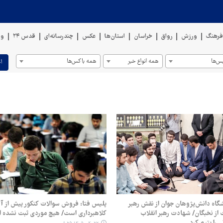
رهنگ
ورزش
رواق
خراسان
استان‌ها
عکس
چندرسانه‌ای
قدس ۲۴
وی
س‌ها
همه انواع خبر
همه باکس‌ها
ا
گاه دانش‌پژوهان جوان از نقش رهبر
پلیس فتا: فروش سوالات کنکور پیش از آ
از نخبگان/ شهادت رهبر انقلاب
کلاهبرداری است/ هیچ موردی ثبت نشده 
 را یتیم کرد