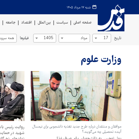
شنبه ۱۷ مرداد ۱۴۰۵
صفحه اصلی
سیاست
بین‌الملل
اقتصاد
جامعه
ف
تاریخ
فیلترها
17
مرداد
1405
همه سروی
وزارت علوم
موافقان و منتقدان درباره طرح جدید تغذیه دانشجویی برای نیمسال
روایت رئیس باش
آینده تحصیلی چه می‌گویند؟
شهید در حمایت 
پول توجیبی به دانشجویان برای صرف غذا
نهادهای نخبگانی