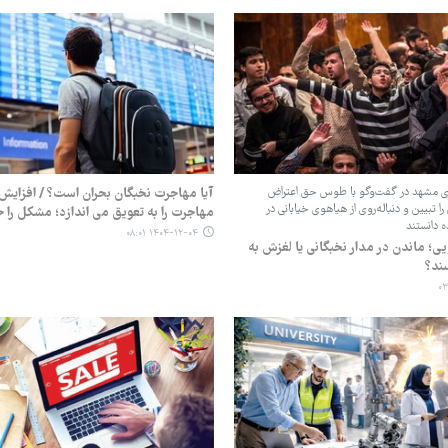
های مشهد در گفت‌وگو با طوس حق اعتراض
آیا مهاجرت نخبگان بحران است؟ / افزایش
را تبیین و دنباله‌روی از هیاهوی خیابانی در
مهاجرت را به تعویق می اندازد؛ مشکل را 
ده دانستند
۱۴۰۴-۱۲-۰۴ ۰۸:۰۱
ی؛ ماندن در مدار نخبگانی یا لغزش به
ند؟