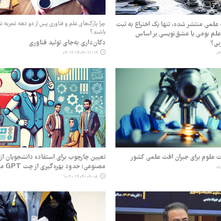
۴۵ مقاله علمی منتشر شده، تنها یک اختراع به ثبت
چرا پارک‌های علم و فناوری پس از دو دهه تجربه نتوا
باشند؟
 علم بومی یا مشق‌نویسی بر اساس
دکان‌داری به‌جای تولید فناوری
بی؟
۱۴۰۴-۱۱-۱۹ ۰۴:۱۲
رت علوم برای جبران افت علمی کشور
تعیین چارچوب برای استفاده دانشجویان ا
مصنوعی؛ حدود بهره‌گیری از چت GPT مشخص شد
۱۴۰۴-۰۹-۰۸ ۱۰:۲۰