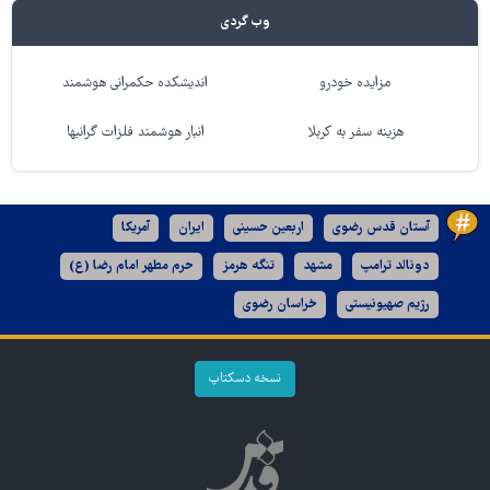
وب گردی
مزایده خودرو
اندیشکده حکمرانی هوشمند
هزینه سفر به کربلا
انبار هوشمند فلزات گرانبها
آستان قدس رضوی
اربعین حسینی
ایران
آمریکا
دونالد ترامپ
مشهد
تنگه هرمز
حرم مطهر امام رضا (ع)
رژیم صهیونیستی
خراسان رضوی
نسخه دسکتاپ