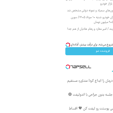
ازار خودرو
زمون‌های سمپاد و نمونه دولتی مشخص شد
قیمت محصولات ایران خودرو شنبه ۱۰ مرداد ۱۴۰۵/ سورن
ند / امیر مقاره و رهام هادیان از هم جدا
وع می‌شه، برای درآمد بیشتر، آماده‌ای؟
فروشنده شو
ان را ابداع کرد! مشاوره مستقیم
لسه بدون جراحی با اندولیفت 🟢
شی پوستت رو لیفت کن 💖 اقساط