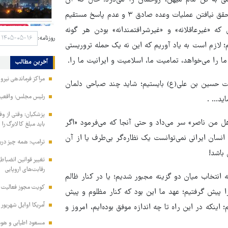
ی به تن مام میهن، روحمان را می‌درد؛ حال که آن
خبرگزاری صهیونیستی فاش می‌کند تصمیم اجرای این تهاجم پس از تحقق نیافتن عملیات وعده صادق ۳ و عدم پاسخ مستقیم
 «غیرعاقلانه» و «غیرشرافتمندانه» بودن هر گونه
روزنامه:
؛ لازم است به یاد آوریم که این نه یک حمله تروریستی
 را می‌خواهد، تمامیت ما، اسلامیت و ایرانیت ما را.
آخرین مطالب
مراکز فرماندهی نیر
مت حسین بن علی(ع) بایستیم؛ شاید چند صباحی دلمان
رئیس مجلس: واقعیت‌ه
د... .
پزشکیان: وقتی از و
ل من ناصر» سر می‌داد و حتی آنجا که می‌فرمود «اگر
باید مبلغ کالابرگ را
انسان ایرانی نمی‌توانست یک نظاره‌گر بی‌طرف یا از آن
ترامپ: همه چیز دربا
باشد!
تغییر قوانین انضباط
رقابت‌های اروپایی
نتخاب میان دو گزینه مجبور شدیم؛ یا در کنار ظالم
کویت مجوز فعالیت مد
 پیش گرفتیم؛ عهد ما این بود که کنار مظلوم و پیش
آمریکا اوایل شهریور
 اینکه در این راه تا چه اندازه موفق بوده‌ایم، امروز و
مسعود اطیابی و هومن