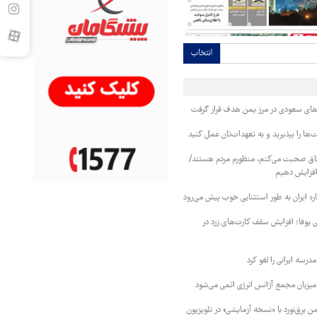
انتخاب
وهای سعودی در مرز یمن هدف قرار گرفت
ا را بپذیرید و به تعهدات‌تان عمل کنید
فاق صحبت می‌کنم، منظورم مردم هستند/
 افزایش دهیم
ره ایران به طور استثنایی خوب پیش می‌رود
ی یوفا؛ افزایش سقف کارت‌های زرد در
رسه ایرانی را لغو کرد
 میزبان مجمع آژانس انرژی اتمی می‌شود
 برق‌نورد با «نسخه آزمایشی» در تلویزیون