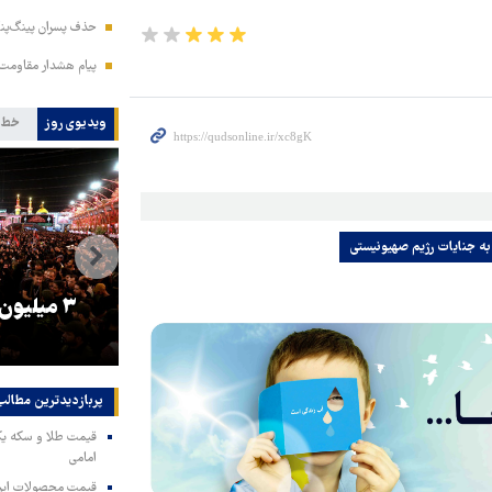
حذف پسران پینگ‌پنگ
پیام هشدار مقاومت
ویدیوی روز
خط 
به جنایات رژیم صهیونیستی
را
ترامپ نماد فساد، اقتدارگرایی و
۳ میلیون
جنگ‌طلبی است!
پربازدیدترین‌ مطالب
امامی