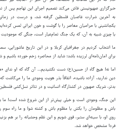
حالا که در این ساعات و لحظه‌ها، هر آن خبر از اصابت تیر خصم
به آخرین شرارت غاصبان فلسطین گرفته شد، و درست در زمانی که
یکجانشینی با حرامیان معاصر را با گوشت و خون ایرانی لمس کرده‌ایم
یا چیزی شبیه به آن، که یک جنگ تمام‌عیار است، جنگی که موجودیت ما
ما انتخاب کردیم در جغرافیای کربلا و در این تاریخ عاشورایی، س
برای امان‌نامه‌ای لرزیده باشد؛ شاید از محاصره زخم خورده باشیم و شای
اما نه! هیچ گاه از حسین(ع) دست نکشیدیم... آن گاه که او ندای «ه
دین ندارید، آزاده باشید»، اتفاقاً بذر هویت وجودی ما را می‌کاشت که 
بدتر، شریک صهیون در کشتارگاه انسانیت و در تئاتر نسل‌کشی فلسطین 
این جنگ، وجودی است و خیلی پیش‌تر از این شروع شده است! ما به ا
باش و مظلومان را بکش یا مظلوم باش و کشته شو! و ما راه سوم را
روی او، با سینه‌ای ستبر، قوی شویم و این نظم وحشیانه را بر هم بزنیم؛
فردا مشخص خواهد شد.