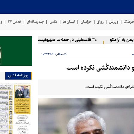
رهنگ
ورزش
رواق
خراسان
استان‌ها
عکس
چندرسانه‌ای
قدس ۲۴
وی
ه آرامکو
۲۰ فلسطینی در حملات صهیونیست‌ها و شهرک‌نشینان در کرانه باختری زخمی شدند
کد مطلب:
۱۰۷۴۴۸۶
هو دانشمندکُشی نکرده است
روزنامه قدس
انیاهو دانشمندکُشی نکرده است.