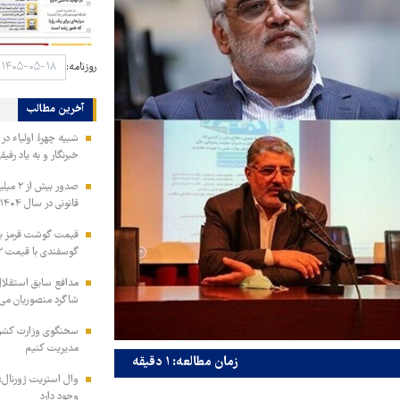
روزنامه:
آخرین مطالب
شبیه چهرۀ اولیاء در 
خبرنگار و به یاد رفی
قانونی در سال ۱۴۰۴
گوسفندی با قیمت ۲ میلیون و ۹۰ هزار تومان
مدافع سابق استقلال 
شاگرد منصوریان می‌
سخنگوی وزارت کشور:
مدیریت کنیم
زمان مطالعه: ۱ دقیقه
وال استریت ژورنال: 
وجود دارد