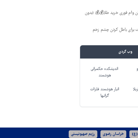
 تومان وام فوری خرید طلا💰💰 (بدون
ت برای باطل کردن چشم زخم
وب گردی
اندیشکده حکمرانی
هوشمند
بلا
انبار هوشمند فلزات
گرانبها
(ع)
خراسان رضوی
رژیم صهیونیستی