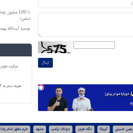
تا 100 میلیون
ضامن)
توصیه آیت‌الله بهج
ارسال
مزایده خودرو
هزینه سفر به کر
ربعین حسینی
آمریکا
تنگه هرمز
دونالد ترامپ
مشهد
حرم مطهر امام رضا 