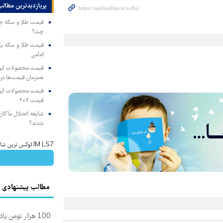
پربازدیدترین‌ مطالب
چند؟
امامی
همزمان قیمت‌ها در ب
قیمت ۲۰۷
شایعه انحلال ماکان‌ب
شدند؟
IM LS7 لوکس ترین شاسی بلند برقی ایران
مطالب پیشنهادی
100 هزار تومن پاداش بگیر | ثبت نام کن