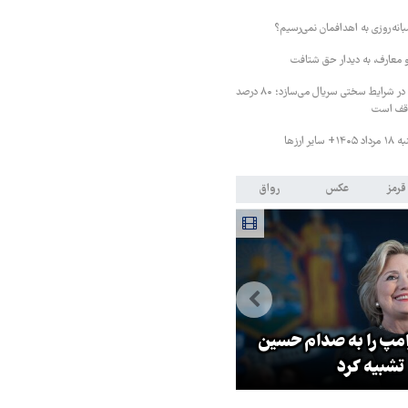
انه‌روزی به اهدافمان نمی‌رسیم؟
و معارف، به دیدار حق شتافت
بهروز مفید: تلویزیون در شرایط سختی سریال می‌سازد؛ ۸۰ درصد
توقف است
 ارزها
قرمز
عکس
رواق
امپ را به صدام حسین
عراقچی: خونخواهی رهبرمان را ن
تشبیه کرد
می‌بخشیم فراموش می‌کنیم