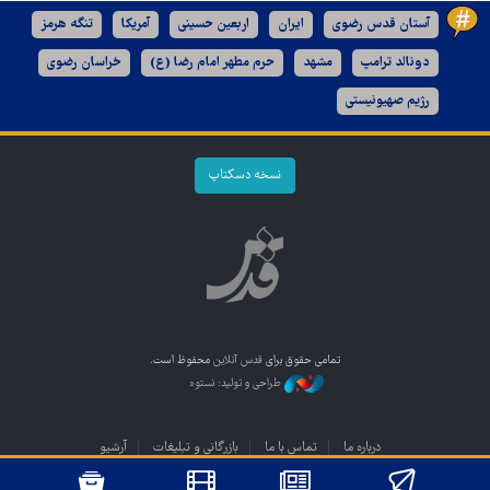
آستان قدس رضوی
ایران
اربعین حسینی
آمریکا
تنگه هرمز
دونالد ترامپ
مشهد
حرم مطهر امام رضا (ع)
خراسان رضوی
رژیم صهیونیستی
نسخه دسکتاپ
تمامی حقوق برای
قدس آنلاین
محفوظ است.
طراحی و تولید: نستوه
درباره ما
تماس با ما
بازرگانی و تبلیغات
آرشیو