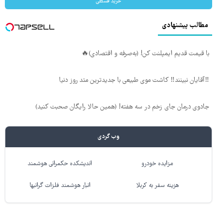
خرید قسطی
مطالب پیشنهادی
با قیمت قدیم ایمپلنت کن! (به‌صرفه و اقتصادی)🔥
‼️آقایان نبینند‼️ کاشت موی طبیعی با جدیدترین متد روز دنیا
جادوی درمان جای زخم در سه هفته! (همین حالا رایگان صحبت کنید)
وب گردی
مزایده خودرو
اندیشکده حکمرانی هوشمند
هزینه سفر به کربلا
انبار هوشمند فلزات گرانبها