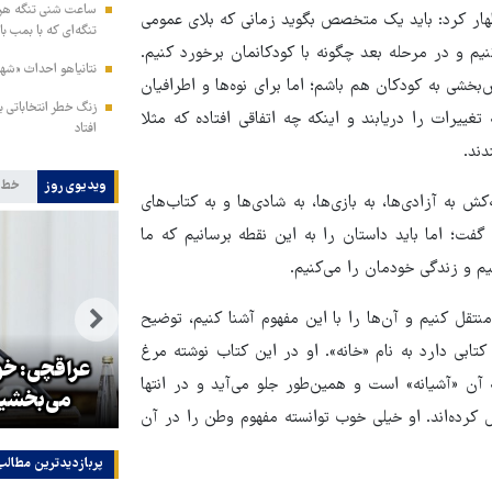
ساعت شنی تنگه هرمز
هار کرد: باید یک متخصص بگوید زمانی که بلای عمومی
تنگه‌ای که با بمب با
یم و در مرحله بعد چگونه با کودکانمان برخورد کنیم.
نتانیاهو احداث «شهر 
خشی به کودکان هم باشم؛ اما برای نوه‌ها و اطرافیان
زنگ خطر انتخاباتی ب
غییرات را دریابند و اینکه چه اتفاقی افتاده که مثلا
افتاد
دند.
ویدیوی روز
خط 
 آزادی‌ها، به بازی‌ها، به شادی‌ها و به کتاب‌های
فت؛ اما باید داستان را به این نقطه برسانیم که ما
یم و زندگی خودمان را می‌کنیم.
نتقل کنیم و آن‌ها را با این مفهوم آشنا کنیم، توضیح
کتابی دارد به نام «خانه». او در این کتاب نوشته مرغ
نه
کلینتون، ترامپ را به صدام حسین
عراقچی: خون
 آن «آشیانه» است و همین‌طور جلو می‌آید و در انتها
تشبیه کرد
می‌بخشیم
ال کرده‌اند. او خیلی خوب توانسته مفهوم وطن را در آن
پربازدیدترین‌ مطالب