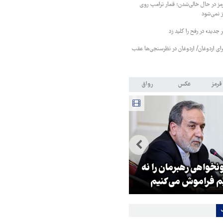
 در حال خالی‌شدن؛ قمار ترامپ روی
ز نمی‌شود
جدید» در رفح را کلید زد
رای اردوغان/ اردوغان در نظرسنجی‌ها عقب
قرمز
عکس
رواق
خواهی رهبرمان را نه
پوتین: چرا رهبری آمریکا کوته‌بینا
 فراموش می‌کنیم
رفتار می‌کند؟