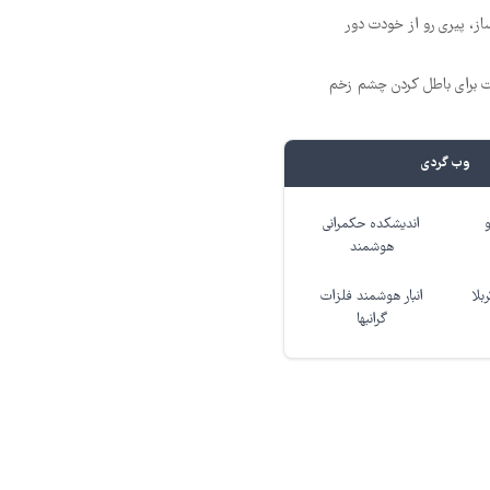
از، پیری رو از خودت دور
ت برای باطل کردن چشم زخم
وب گردی
اندیشکده حکمرانی
هوشمند
بلا
انبار هوشمند فلزات
گرانبها