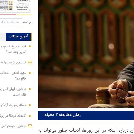
روزنامه:
آخرین مطالب
امروز چند شد؟
کلینتون، ترامپ را ب
تجرد قطعی؛ انتخا
خانواده؟
عراقچی: ایران امروز،
ظلم است
حمله یمن به آرامکو
زمان مطالعه: ۲ دقیقه
اقتصاد آمریکا در ژوئیه ۲۳ هزار شغل از دس
عراقچی: خونخواهی ر
درباره اینکه در این روزها، ادبیات چطور می‌تواند به