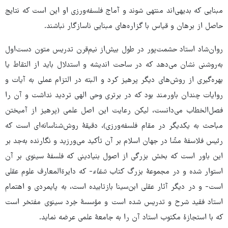
مبنایی که بدیهی‌اند منتهی شوند و آماج فلسفه‌ورزی او این است که نتایج
حاصل از برهان و قیاس با گزاره‌های مبنایی ناسازگار نباشند.
روان‌شاد استاد حشمت‌پور در طول بیش‌از نیم‌قرن تدریس متون دست‌اول
به‌روشنی نشان می‌دهد که در ساحت اندیشه و استدلال‌ باید از التقاط یا
بهره‌گیری از روش‌های دیگر پرهیز کرد و البته در التزام عملی به آیات و
روایات چندان باورمند بود که در برتری وحی الهی تردید نداشت و آن را
فصل‌الخطاب می‌دانست، لیکن رعایت این اصل علمی (پرهیز از آمیختن
مباحث به یکدیگر در مقام فلسفه‌ورزی)، دقیقۀ روش‌شناسانه‌ای است که
رئیس فلاسفۀ مشّا در جهان اسلام بر آن تأکید می‌ورزید و نگارنده به‌جد بر
این باور است که بخش بزرگی از اصول بنیادینی که فلسفۀ سینوی بر آن
استوار شده و در مجموعۀ بزرگ کتاب
شفاء
- که دایرة‌المعارف علوم عقلی
است- و در دیگر آثار عقلی ابن‌سینا بازتابیده است، به پایمردی و اهتمام
استاد فقید شرح و تدریس شده است و مؤسسۀ خِرد سینوی مفتخر است
که با استجازۀ مکتوب استاد آن را به جامعۀ علمی عرضه نماید.