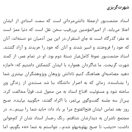
شهرت‌گریزی
استاد حشمت‌پور ازجملۀ دانشی‌مردانی است که سمت استادی از ایشان
اعتلا می‌یابد. از امیرالمؤمنین بی‌رقیب سخن نقل است که دنیا ممرّ است
نه مقر؛ گذرگاه است نه جای استقرار.در این بین آدمیان دو دسته‌اند: آنان
که خود را فروختند و اسیر شدند و آنان که خود را خریدند و آزاد گشتند.
استاد حشمت‌پور نمونۀ کامل‌عیارِ دستۀ دوم بود. او در تمام عمر، از کمند
شهرت گریخت. ما شاگردان همواره با ایشان کشمکش داشتیم که: «اجازه
دهید مصاحبه‌ای هماهنگ کنیم تادانش پژوهان وپژوهشگران بیشتری شما
را بشناسند». زمانی که به اصرار دانشگاه بنا شد مستندی از زندگی وی
ساخته شود و مسئولیت اقناع استاد به من محول شد، قویّاً مخالفت کرد.
پس‌از سه جلسه گفت‌وگوی بی‌ثمر، با اکراه گفتند: «بگویید بیایند». صبح
روز بعد تماس ایشان فتح‌الفتوح مرا بر باد داد: «باید شما را ببینم...». در
مجتمع ناشران به دیدارشان شتافتم. رنگ رخسار استاد نشان از کم‌خوابی
داشت: «دیشب تا صبح پهلوبه‌پهلو شدم... نتوانستم به شما «نه» بگویم، اما