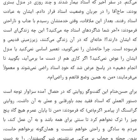
می‌کنم. در سفر اخیر که استاد بیمار شدند و چند روزی در منزل بستری
بودند، حاج‌آقا را در جریان وضعیت استاد قرار دادم. ایشان به عیادت
استاد رفتند. بعداز این ملاقات، وقتی خدمتشان رسیدم با عتاب و ناراحتی
فرمودند: «آخر شما شاگردهای استاد چه می‌کنید؟ این چه زندگی‌ای است
که ایشان دارند؟! خانه‌ای که در آن زندگی می‌کنند، زیرزمینی قدیمی و
فرسوده است. چرا خانه‌شان را نمی‌کوبید، تعمیر اساسی نمی‌کنید یا منزل
ایشان را عوض نمی‌کنید؟ اگر کاری هم از دست ما برمی‌آید، بگویید تا
انجام دهیم.» در پاسخ عرض شد که خودِ استاد راضی نمی‌شوند و معمولاً
می‌فرمایند: «من به همین وضع قانعم و راضی‌ام».
برای حسن‌ختام این گفت‌وگو روایتی که در خصال آمده سزاوار توجه است
دستور العملی که استاد فقید بجد باورقلبی و عملی به آن داشت. روایتی
گرانسنگ از پیامبر اکرم(ص) که فرمودند: «من تا پایان عمرم هیچ گاه پنج
چیز را ترک نخواهم کرد تا سنتی برای همه باشد و به آن عمل کند، با
مردم به سادگی و راحتی خواهم نشست و همان‌گونه برخواهم خاست،
بدون حجله و حجاب بر مرکبی می‌نشینم، شیر گوسفندان را به دست