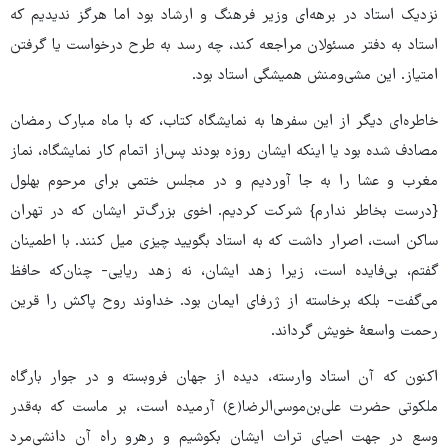
نزدیک استاد در برهه‌ای وزیر فرهنگ و ارشاد بود اما هرگز ندیدیم که
استاد به دفتر مسئولان مراجعه کند، چه رسد به طرح درخواست یا گرفتن
امتیاز. این مشی‌ومنش همیشگی استاد بود.
خاطره‌ای دیگر از این سفرها به نمایشگاه کتاب، که با ماه مبارک رمضان
مصادف شده بود یا اینکه ایشان روزه بودند پس‌از اتمام کار نمایشگاه، نماز
مغرب و عشا را به ‌جا آوردیم و در مجلس ختمی برای مرحوم بهلول
{درست بخاطر ندارم} شرکت کردیم. اخوی بزرگ‌تر ایشان که در تهران
ساکن است، اصرار داشت که به استاد بگویید چیزی میل کنند. با اطمینان
گفتم، بی‌فایده است، زیرا زهد ایشان، نه زهد ریایی- چنان‌که حافظ
می‌گفت- بلکه برخاسته از ژرفای ایمان بود. خداوند روح پاکش را قرین
رحمت واسعۀ خویش گرداند.
اکنون که آن استاد وارسته، دیده از جهان فروبسته و در جوار بارگاه
ملکوتی حضرت علی‌بن‌موسی‌الرضا(ع) آرمیده‌ است، بر ماست که به‌قدر
وسع در جهت احیای تراث ایشان بکوشیم و رهرو راه آن دانشی‌مرد