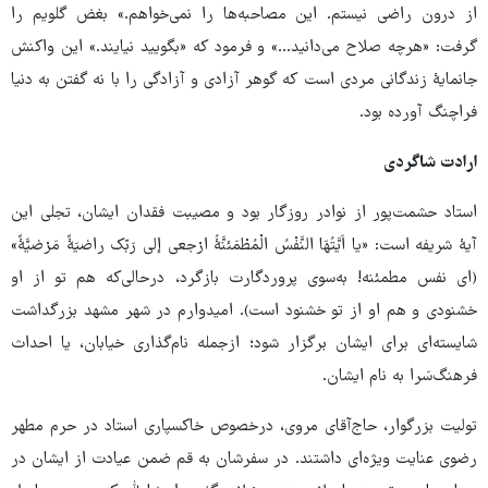
از درون راضی نیستم. این مصاحبه‌ها را نمی‌خواهم.» بغض گلویم را
گرفت: «هرچه صلاح می‌دانید...» و فرمود که «بگویید نیایند.» این واکنش
جانمایۀ زندگانی مردی است که گوهر آزادی و آزادگی را با نه گفتن به دنیا
فراچنگ آورده بود.
ارادت شاگردی
استاد حشمت‌پور از نوادر روزگار بود و مصیبت فقدان ایشان، تجلی این
آیۀ‌ شریفه است: «یا اَیَّتُهَا النَّفْسُ الْمُطْمَئنَّۀُ ارْجعی إلی رَبّک راضیَۀً مَرْضیَّۀً»
(ای نفس مطمئنه! به‌سوی پروردگارت بازگرد، درحالی‌که هم تو از او
خشنودی و هم او از تو خشنود است). امیدوارم در شهر مشهد بزرگداشت
شایسته‌ای برای ایشان برگزار شود؛ ازجمله نام‌گذاری خیابان، یا احداث
فرهنگ‌سَرا به نام ایشان.
تولیت بزرگوار، حاج‌آقای مروی، درخصوص خاکسپاری استاد در حرم مطهر
رضوی عنایت ویژه‌ای داشتند. در سفرشان به قم ضمن عیادت از ایشان در