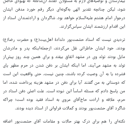
بیمارستان و توصیه‌های لازم به مسئولان گفتند ان‌‎شاءلله که بهبودی حاصل
شود، لیکن چنانچه تقدیر الهی به‌گونه‌ای دیگر رقم خورد مدفن ایشان
درجوار امام هشتم علیه‌السلام خواهد بود. شاگردان و ارادتمندان استاد از
این اقدام ارزشمند ایشان سپاس‌گزارند.
تردیدی نیست که استاد حشمت‌پور دلدادۀ اهل‌بیت(ع) و حضرت رضا(ع)
بودند. خود ایشان خاطراتی نقل می‌کردند، ازجمله‌اینکه پدر و مادرشان
مایل بودند تولد وی در مشهد اتفاق بیفتد و برای همین چند روز پیش‌از
تولد به مشهد می‌آیند. اما اینکه ایشان بر دفن شدن در حرم مطهر پای
فشرده یا به آن وصیت کرده باشند، چنین نیست. حتی واقعیت این است
که دوستانی به من گفتند آیا برای دفن در مشهد هزینه پرداخت شده، اما
من پاسخ دادم که مسئله اساساً این نبوده است. علت اصلی دفن استاد در
حرم، علاقه و ارادت حاج‌آقای مروی به استاد فقید بوده است؛ چراکه
شاگرد آقای حشمت‌پور بودند و کمالات فراوانی از استاد دیده بودند.
نکته‌ای را هم برای درک بهتر حالات و مقامات آقای حشمت‌پور اضافه