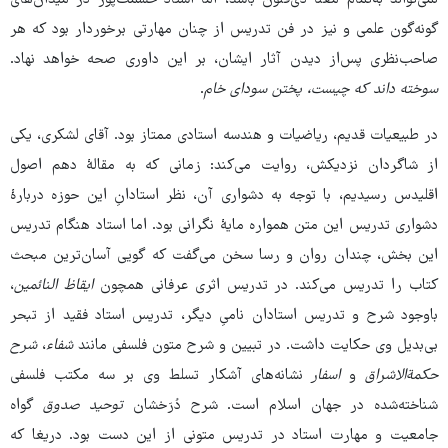
نمی‌تواند به‌تمام معنا ذی‌فنون باشد، اما استاد حشمت‌پور در میدان‌های
گونه‌گون علمی و نیز در فن تدریس از چنان مهارتی برخوردار بود که هر
صاحب‌نظری پس‌از دیدن آثار ایشان، بر این داوری صحه خواهد نهاد.
سوخته داند که چیست، پختن سودای خام
.
در طبیعیات قدیم، ریاضیات و هندسه استادی ممتاز بود. آقای لشکری، یکی
از شاگردان نزدیکش، روایت می‌کند: زمانی که به مقالۀ دهم اصول
اقلیدس ‌رسیدیم، با توجه به دشواری‌ آن، نظر استادانِ این حوزه دربارۀ
دشواری تدریس این متن همواره مایۀ نگرانی بود. اما استاد هنگام تدریس
این بخش، چندان روان و رسا سخن می‌گفت که گویی آسان‌ترین مبحث
کتاب را تدریس می‌کند. در تدریس اثری عرفانی همچون
ایقاظ‌ النائمین
،
باوجود شرح و تدریس استادان نامیِ دیگر، تدریس استاد فقید از تبحر
بی‌بدیل وی حکایت داشت. در تبیین و شرح متون فلسفی مانند
شفاء
،
شرح
حکمةالاشراق
و
اسفار
نشانه‌های آشکار تسلط وی بر سه مکتب فلسفی
شناخته‌شده در جهان اسلام است. شرح دُرَخشان
توحید صدوق
گواه
جامعیت و مهارت استاد در تدریس متونی از این دست بود. دریغا که