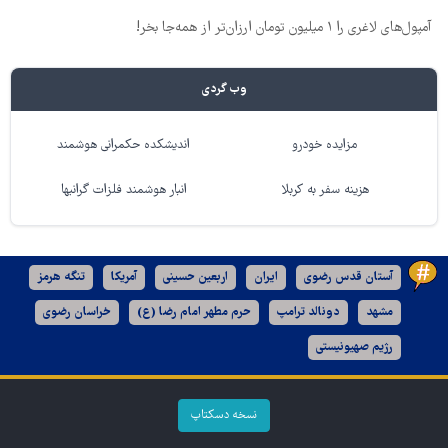
آمپول‌های لاغری را ۱ میلیون تومان ارزان‌تر از همه‌جا بخر!
وب گردی
مزایده خودرو
اندیشکده حکمرانی هوشمند
هزینه سفر به کربلا
انبار هوشمند فلزات گرانبها
آستان قدس رضوی
ایران
اربعین حسینی
آمریکا
تنگه هرمز
مشهد
دونالد ترامپ
حرم مطهر امام رضا (ع)
خراسان رضوی
رژیم صهیونیستی
نسخه دسکتاپ