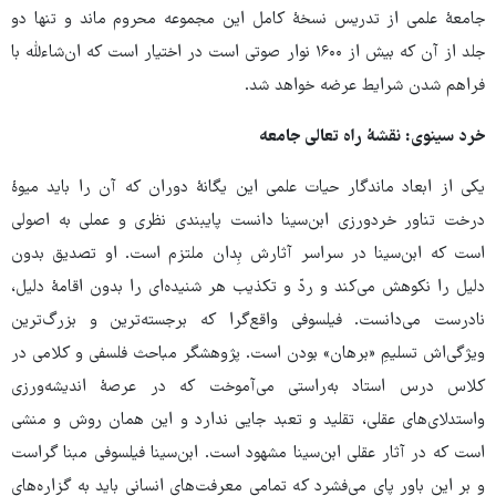
جامعۀ علمی از تدریس نسخۀ کامل این مجموعه محروم ماند و تنها دو
جلد از آن که بیش از ۱۶۰۰ نوار صوتی است در اختیار است که ان‌شاءلله با
فراهم شدن شرایط عرضه خواهد شد.
خرد سینوی: نقشۀ راه تعالی جامعه
یکی از ابعاد ماندگار حیات علمی این یگانۀ دوران که آن را باید میوۀ
درخت تناور خردورزی ابن‌سینا دانست پایبندی نظری و عملی به اصولی
است که ابن‌سینا در سراسر آثارش بِدان ملتزم است. او تصدیق بدون
دلیل را نکوهش می‌کند و ردّ و تکذیب هر شنیده‌ای را بدون اقامۀ دلیل،
نادرست می‌دانست. فیلسوفی واقع‌گرا که برجسته‌ترین و بزرگ‌ترین
ویژگی‌اش تسلیمِ «برهان» بودن است. پژوهشگر مباحث فلسفی و کلامی در
کلاس درس استاد به‌راستی می‌آموخت که در عرصۀ اندیشه‌ورزی
واستدلای‌های عقلی، تقلید و تعبد جایی ندارد و این همان روش و منشی
است که در آثار عقلی ابن‌سینا مشهود است. ابن‌سینا فیلسوفی مبنا گراست
و بر این باور پای می‌فشرد که تمامی معرفت‌های انسانی باید به گزاره‌های