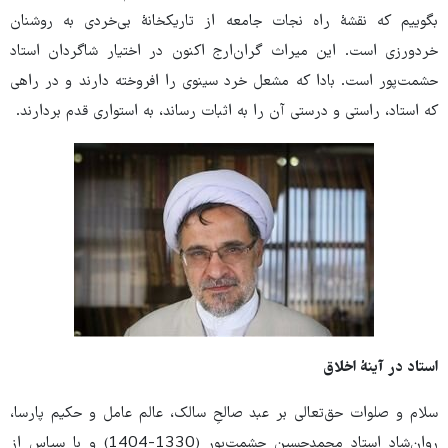
بگوییم که نقشۀ راه نجات جامعه از تاریکخانۀ بی‌خردی به روشنان
خردورزی است. این میراث گران‌ارج اکنون در اختیار شاگردان استاد
حشمت‌پور است. بادا که مشعل خرد سینوی را افروخته دارند و در راهی
که استاد، راستی و درستی آن را به اثبات رساند، به استواری قدم بردارند.
استاد در آینۀ اخلاق
سلام و صلوات حق‌تعالی بر عبد صالحِ سالک، عالم عامل و حکیم پارسا،
روان‌شاد استاد محمدحسین حشمت‌پور (1330-1404) و با سپاس از