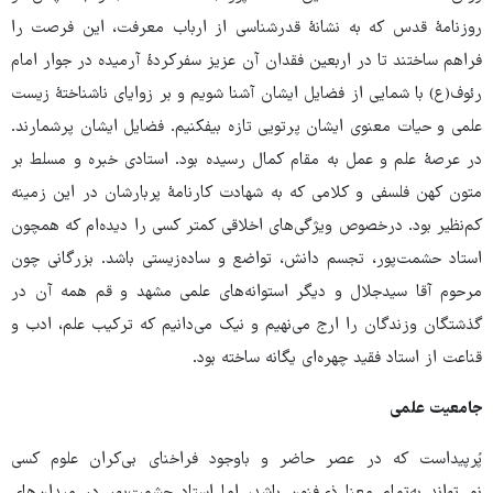
روزنامۀ قدس که به نشانۀ قدرشناسی از ارباب معرفت، این فرصت را
فراهم ساختند تا در اربعین فقدان آن عزیز سفرکردۀ آرمیده در جوار امام
رئوف(ع) با شمایی از فضایل ایشان آشنا شویم و بر زوایای ناشناختۀ زیست
علمی و حیات معنوی ایشان پرتویی تازه بیفکنیم. فضایل ایشان پرشمارند.
در عرصۀ علم و عمل به مقام کمال رسیده بود. استادی خبره و مسلط بر
متون کهن فلسفی و کلامی که به شهادت کارنامۀ پربارشان در این زمینه
کم‌نظیر بود. درخصوص ویژگی‌های اخلاقی کمتر کسی را دیده‌ام که همچون
استاد حشمت‌پور، تجسم دانش، تواضع و ساده‌زیستی باشد. بزرگانی چون
مرحوم آقا سیدجلال و دیگر استوانه‌های علمی مشهد و قم همه آن در
گذشتگان وزندگان را ارج می‌نهیم و نیک می‌دانیم که ترکیب علم، ادب و
قناعت از استاد فقید چهره‌ای یگانه ساخته بود.
جامعیت علمی
پُرپیداست که در عصر حاضر و باوجود فراخنای بی‌کران علوم کسی