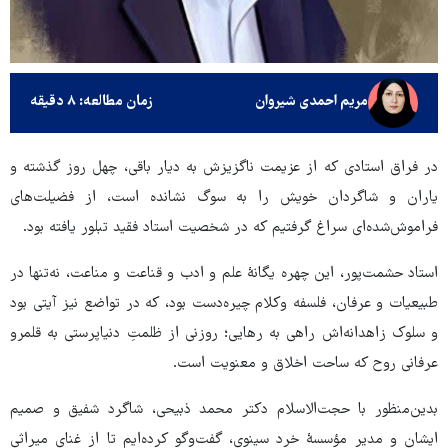
مریم احمدی شیروان
زمان مطالعه: ۸ دقیقه
در فراق استادی که از عزیمت ناگزیزش به دیار باقی، چهل روز گذشته و
یاران و شاگردان خویش را به سوگ نشانده است، از فضیلت‌های
فراموش‌شده‌ای سراغ گرفتیم که در شخصیت استاد فقید تبلور یافته بود.
استاد حشمت‌پور، این چهره یگانۀ علم و ادب و قناعت و مناعت، نه‌تنها در
طبیعیات و عرفان، فلسفه وکلام چیره‌دست بود، که در تواضع نیز آیتی بود
و سلوک زاهدانه‌اش راهی به رهایی؛ روزنی از ظلمتِ دنیاپرستی به قلمرو
عرفانی روح که ساحت اخلاق و معنویت است.
بدین‌منظور با حجت‌الاسلام دکتر محمد ذبیحی، شاگرد شفیق و صمیم
ایشان و مدیر مؤسسۀ خرد سینوی، گفت‌وگو کرده‌ایم تا از غنای میراثی