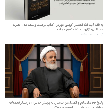
به قلم آیت الله العظمی کریمی جهرمی؛ کتاب «رحمت واسعه خدا؛ حضرت
سیدالشهدا(ع)» به رشته تحریر در آمد
۱۴۰۵-۰۴-۳۱ ۰۸:۵۸
پاسخ حجت‌الاسلام و المسلمین پناهیان به پرسش قدس؛ «در سنگر تجمعات
شبانه بمانیم یا به زیارت اربعین برویم؟»