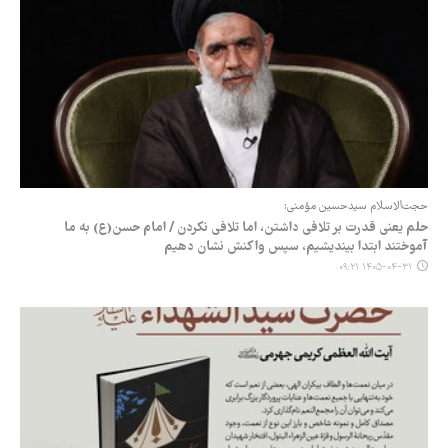
حجت‌الاسلام سیدحسین مؤمنی:
حلم یعنی قدرت بر تلافی داشتن، اما تلافی نکردن / امام حسن(ع) به ما
آموختند ابتدا بیندیشیم، سپس واکنش نشان دهیم
۱۴۰۵-۰۴-۳۱ ۰۹:۲۱