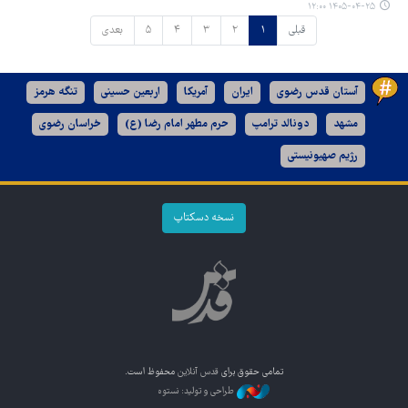
۱۴۰۵-۰۴-۲۵ ۱۲:۰۰
قبلی
۱
۲
۳
۴
۵
بعدی
آستان قدس رضوی
ایران
آمریکا
اربعین حسینی
تنگه هرمز
مشهد
دونالد ترامپ
حرم مطهر امام رضا (ع)
خراسان رضوی
رژیم صهیونیستی
نسخه دسکتاپ
تمامی حقوق برای
قدس آنلاین
محفوظ است.
طراحی و تولید: نستوه