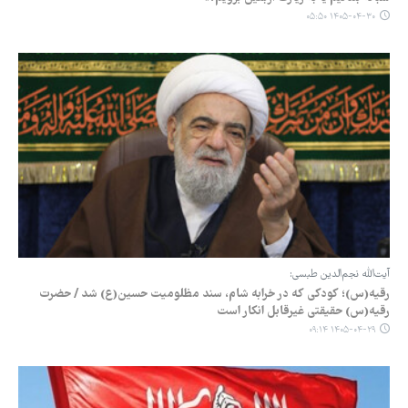
۱۴۰۵-۰۴-۳۰ ۰۵:۵۰
آیت‌الله نجم‌الدین طبسی:
رقیه(س)؛ کودکی که در خرابه شام، سند مظلومیت حسین(ع) شد / حضرت
رقیه(س) حقیقتی غیرقابل انکار است
۱۴۰۵-۰۴-۲۹ ۰۹:۱۴