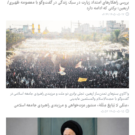
بررسی راهکارهای امتداد زیارت در سبک زندگی در گفت‌وگو با معصومه ظهیری/
‏اربعین؛ برکتی که ادامه دارد
۱۴۰۵-۰۵-۱۷ ۰۶:۴۹
واکاوی بسترهای تمدن‌ساز اربعین، تجلی برادری دو ملت و مرزبندی راهبردی جامعه اسلامی در
گفت‌وگو با حجت‌الاسلام والمسلمین عابدینی
‏«مِثْلِی لا یُبَایِعُ مِثْلَهُ» منشور عزت‌خواهی و مرزبندی راهبردی جامعه اسلامی
۱۴۰۵-۰۵-۱۵ ۰۵:۵۳