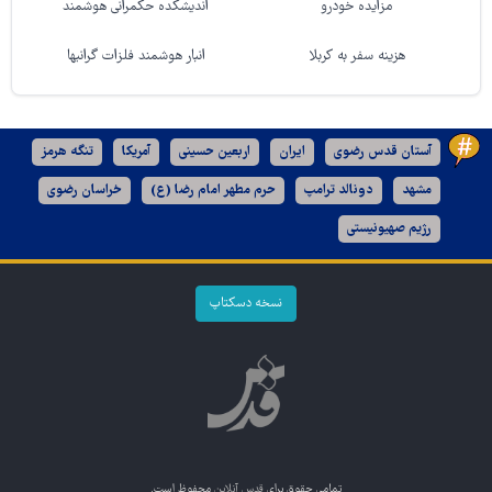
مزایده خودرو
اندیشکده حکمرانی هوشمند
هزینه سفر به کربلا
انبار هوشمند فلزات گرانبها
آستان قدس رضوی
ایران
اربعین حسینی
آمریکا
تنگه هرمز
مشهد
دونالد ترامپ
حرم مطهر امام رضا (ع)
خراسان رضوی
رژیم صهیونیستی
نسخه دسکتاپ
تمامی حقوق برای
قدس آنلاین
محفوظ است.