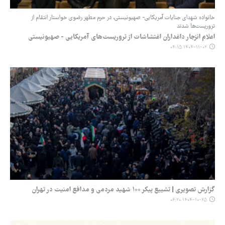
خانواده شهدای جنایات آمریکایی- صهیونیستی، در حرم مطهر رضوی خواستار انتقام از
تروریست‌ها شدند
اعلام انزجار داغداران اغتشاشات از تروریست‌های آمریکایی - صهیونیستی
۱۴۰۴-۱۱-۰۲ ۰۴:۱۵
گزارش تصویری | تشییع پیکر ۱۰۰ شهید مردمی و مدافع امنیت در تهران
۱۴۰۴-۱۰-۲۵ ۰۶:۲۰