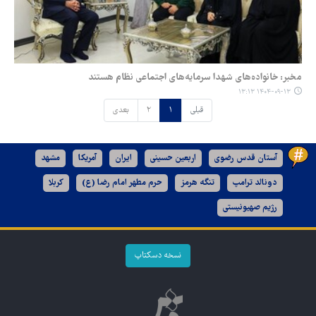
مخبر: خانواده‌های شهدا سرمایه‌های اجتماعی نظام هستند
۱۴۰۴-۰۹-۱۳ ۱۳:۱۳
قبلی
۱
۲
بعدی
آستان قدس رضوی
اربعین حسینی
ایران
آمریکا
مشهد
دونالد ترامپ
تنگه هرمز
حرم مطهر امام رضا (ع)
کربلا
رژیم صهیونیستی
نسخه دسکتاپ