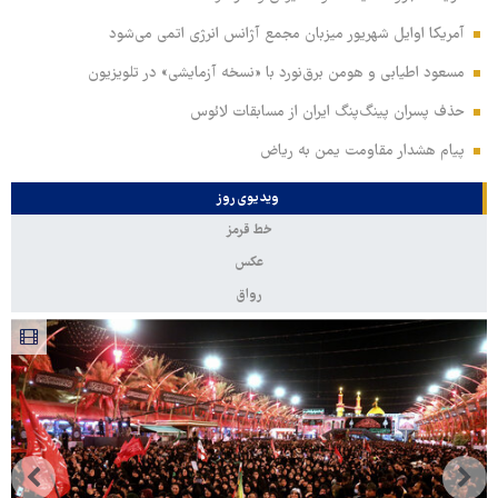
آمریکا اوایل شهریور میزبان مجمع آژانس انرژی اتمی می‌شود
مسعود اطیابی و هومن برق‌نورد با «نسخه آزمایشی» در تلویزیون
حذف پسران پینگ‌پنگ ایران از مسابقات لائوس
پیام هشدار مقاومت یمن به ریاض
ویدیوی روز
خط قرمز
عکس
رواق