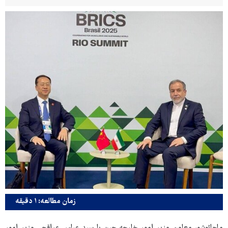
زمان مطالعه: ۱ دقیقه
ماجائوشو، معاون وزیر امور خارجه چین با سید عباس عراقچی وزیر امور