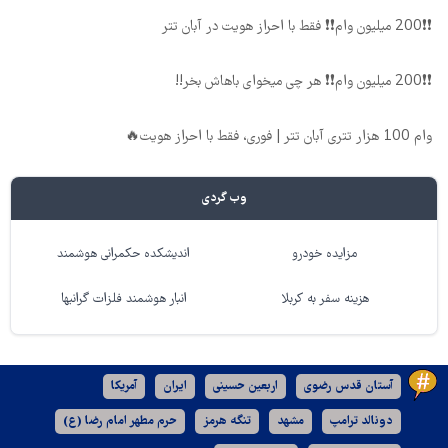
❗❗200 میلیون وام❗❗ فقط با احراز هویت در آبان تتر
❗❗200 میلیون وام❗❗ هر چی میخوای باهاش بخر!!
وام 100 هزار تتری آبان تتر | فوری، فقط با احراز هویت🔥
وب گردی
مزایده خودرو
اندیشکده حکمرانی هوشمند
هزینه سفر به کربلا
انبار هوشمند فلزات گرانبها
آستان قدس رضوی
اربعین حسینی
ایران
آمریکا
دونالد ترامپ
مشهد
تنگه هرمز
حرم مطهر امام رضا (ع)