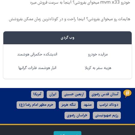
خودرو mvm x33 میخوای بفروشی؟ اینجا به سرعت فروش میره
هایمات رو میخوای بفروشی؟ اینجا راحت و در کوتاه‌ترین زمان ممکن بفروشش
وب گردی
مزایده خودرو
اندیشکده حکمرانی هوشمند
هزینه سفر به کربلا
انبار هوشمند فلزات گرانبها
آستان قدس رضوی
اربعین حسینی
ایران
آمریکا
دونالد ترامپ
مشهد
تنگه هرمز
حرم مطهر امام رضا (ع)
رژیم صهیونیستی
خراسان رضوی