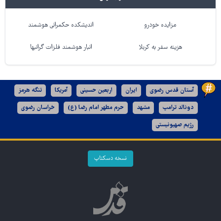
مزایده خودرو
اندیشکده حکمرانی هوشمند
هزینه سفر به کربلا
انبار هوشمند فلزات گرانبها
آستان قدس رضوی
ایران
اربعین حسینی
آمریکا
تنگه هرمز
دونالد ترامپ
مشهد
حرم مطهر امام رضا (ع)
خراسان رضوی
رژیم صهیونیستی
نسخه دسکتاپ