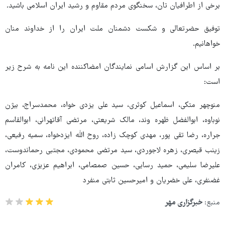
برخی از اطرافیان تان، سخنگوی مردم مقاوم و رشید ایران اسلامی باشید.
توفیق حضرتعالی و شکست دشمنان ملت ایران را از خداوند منان
خواهانیم.
بر اساس این گزارش اسامی نمایندگان امضاکننده این نامه به شرح زیر
است:
منوچهر متکی، اسماعیل کوثری، سید علی یزدی خواه، محمدسراج، بیژن
نوباوه، ابوالفضل ظهره وند، مالک شریعتی، مرتضی آقاتهرانی، ابوالقاسم
جراره، رضا تقی پور، مهدی کوچک زاده، روح الله ایزدخواه، سمیه رفیعی،
زینب قیصری، زهره لاجوردی، سید مرتضی محمودی، مجتبی رحماندوست،
علیرضا سلیمی، حمید رسایی، حسین صمصامی، ابراهیم عزیزی، کامران
غضنفری، علی خضریان و امیرحسین ثابتی منفرد
منبع:
خبرگزاری مهر