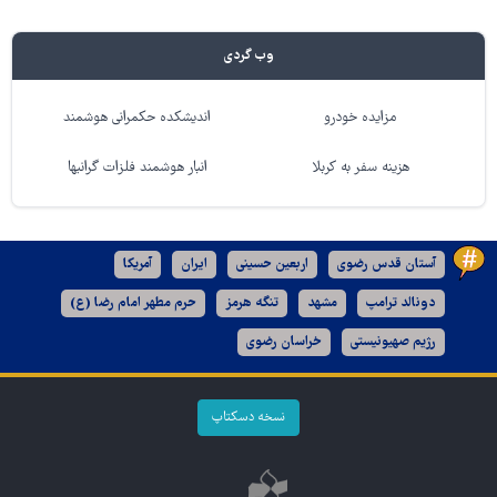
وب گردی
مزایده خودرو
اندیشکده حکمرانی هوشمند
هزینه سفر به کربلا
انبار هوشمند فلزات گرانبها
آستان قدس رضوی
اربعین حسینی
ایران
آمریکا
دونالد ترامپ
مشهد
تنگه هرمز
حرم مطهر امام رضا (ع)
رژیم صهیونیستی
خراسان رضوی
نسخه دسکتاپ