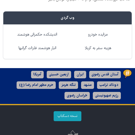
وب گردی
مزایده خودرو
اندیشکده حکمرانی هوشمند
هزینه سفر به کربلا
انبار هوشمند فلزات گرانبها
آستان قدس رضوی
ایران
اربعین حسینی
آمریکا
دونالد ترامپ
مشهد
تنگه هرمز
حرم مطهر امام رضا (ع)
رژیم صهیونیستی
خراسان رضوی
نسخه دسکتاپ