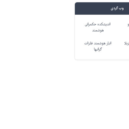
وب گردی
اندیشکده حکمرانی
هوشمند
بلا
انبار هوشمند فلزات
گرانبها