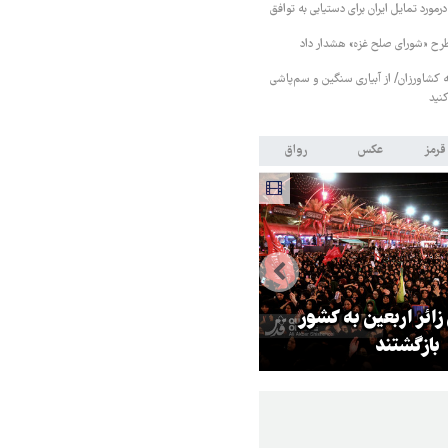
رمورد تمایل ایران برای دستیابی به توافق
طرح «شورای صلح غزه» هشدار داد
کشاورزان/ از آبیاری سنگین و سم‌پاشی
نید
قرمز
عکس
رواق
 زائر اربعین به کشور
هماهنگی محور مقاومت، آمریکا ر
بازگشتند
در منطقه درمانده کرد