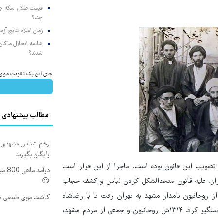
چند؟
زمان اعلام نتایج آ
شایعه انحلال ماکان‌ب
شدند؟
جای این پک تقویت موی جلب
مطالب پیشنهادی
زخم شناس مشهدی درم
رایگان بگیرید
از مهم‌ترین پیامدهای تصویب این قانون بوده است. ماجرا از این قرار است
درآم
ی، از فقیهان شیراز، علیه قانون متحدالشکل کردن لباس و کشف حجاب
😉
 روحانیون نامدار مشهد به تهران رفت تا با رضاشاه
کاشت موی طبیعی بد
دربارۀ پیامدهای این قانون مذاکره کند؛ اما دولت وقت ایران او را دستگیر کرد. ۱۳۱۴ش روحانیون و جمعی از مردم مشهد،