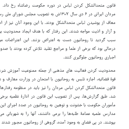
قانون متحدالشکل کردن لباس در دوره حکومت رضاشاه رخ داد. 
مردان ایرانی در ۶ دی سال ۱۳۰۷ش به تصویب مج
معاف از پوشیدن لباس متحدالشکل بودند. با این وجود آنان نیز از اع
و آزار و اذیت مواجه شدند. این رفتار که با هدف ایجاد محدودیت ب
سبب گردید تا روحانیون دست به اعتراض بزنند. این اعتراضات م
درحالی بود که برخی از علما و مراجع تقلید تلاش کرده بودند با صدو
اجباری روحانیون جلوگیری کنند.
محدودیت کردن فعالیت های مذهبی از جمله ممنوعیت آموزش شرعیات
قوۀ قضائیه، اجازه تلبس به روحانیون با امتحان در وزارت معارف و 
قانون متحدالشکل کردن لباس مردان را نیز باید در منظومه رفتاره
شد. طبق گزارش‌ها، پس از تصویب این قانون در ادارۀ نظمیه برخی از 
مأموران حکومت با خشونت و توهین به روحانیون در صدد اجرای این ق
مدارس علمیه عمامۀ طلبه‌ها را برمی داشتند، آنها را به شهربانی می
بپوشند. در پی فضای به وجود آمده، گروهی از روحانیون مجبور شدند ل