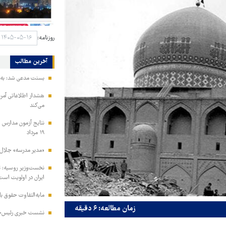
روزنامه:
آخرین مطالب
بسنت مدعی شد: به ز
هشدار اطلاعاتی آمری
می‌کند
نتایج آزمون مدارس س
۱۹ مرداد
«مدیر مدرسه» جلال 
نخست‌وزیر روسیه:‌ ت
ایران در اولویت است
مابه‌التفاوت حقوق 
زمان مطالعه: ۶ دقیقه
نشست خبری رئیس‌جمه