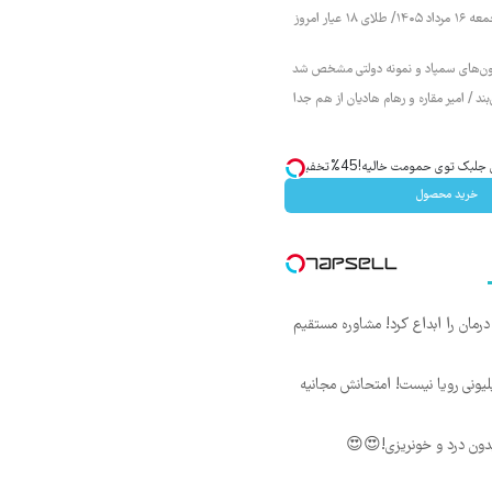
قیمت طلا و سکه جمعه ۱۶ مرداد ۱۴۰۵/ طلای ۱۸ عیار امروز
زمون‌های سمپاد و نمونه دولتی مشخص شد
ند / امیر مقاره و رهام هادیان از هم جدا
ک توی حمومت خالیه!45%تخفیف
خرید محصول
ان را ابداع کرد! مشاوره مستقیم
د ماهی 800 میلیونی رویا نیست! امتحانش مجانیه
ون درد و خونریزی!😍😍