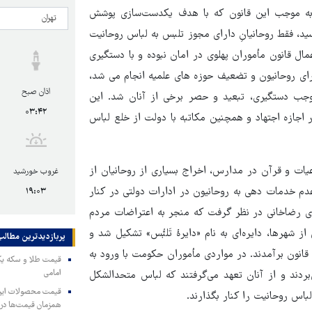
به موجب این قانون که با هدف یکدست‌سازی پوشش
لس شورای ملی رسید، فقط روحانیانِ دارای مجوز تلبس به لباس روحانیت
مال قانون مأموران پهلوی در امان نبوده و با دستگیری
رای روحانیون و تضعیف حوزه های علمیه انجام می شد،
اذان صبح
وجب دستگیری، تبعید و حصر برخی از آنان شد. این
۰۳:۴۲
ر اجازه اجتهاد و همچنین مکاتبه با دولت از خلع لباس
 و قرآن در مدارس، اخراج بسیاری از روحانیان از
غروب خورشید
عدم خدمات دهی به روحانیون در ادارات دولتی در کنار
۱۹:۰۳
ای رضاخانی در نظر گرفت که منجر به اعتراضات مردم
شهرها، دایره‌ای به نام «دایرۀ تَلبُّس» تشکیل شد و
پربازدیدترین‌ مطالب
انون برآمدند. در مواردی مأموران حکومت با ورود به
امامی
‌بردند و از آنان تعهد می‌گرفتند که لباس متحدالشکل
باس روحانیت را کنار بگذارند.
همزمان قیمت‌ها در ب