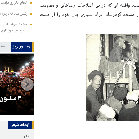
ادعای تکراری ترامپ د
است. واقعه ای که در پی اصلاحات رضاخانی و مقاومت
رئیس شاباک درباره 
در مسجد گوهرشاد افراد بسیاری جان خود را از دست
هشدار هواشناسی به 
عصرگاهی خودداری ک
ویدیوی روز
خط 
را
ترامپ نماد فساد، اقتدارگرایی و
۳ میلیون
جنگ‌طلبی است!
اوقات شرعی
استان: