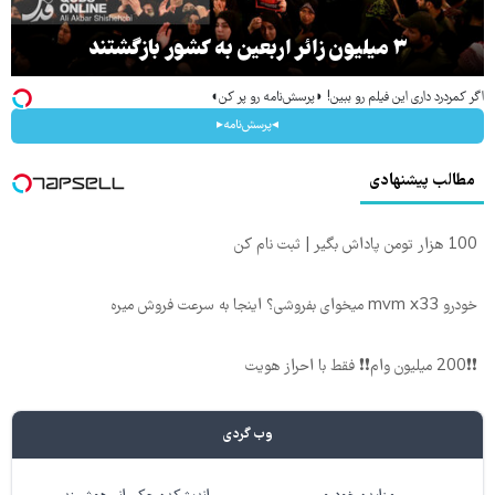
۳ میلیون زائر اربعین به کشور بازگشتند
اگر کمردرد داری این فیلم رو ببین! ◗پرسش‌نامه رو پر کن◖
◂پرسش‌نامه▸
مطالب پیشنهادی
100 هزار تومن پاداش بگیر | ثبت نام کن
خودرو mvm x33 میخوای بفروشی؟ اینجا به سرعت فروش میره
❗❗200 میلیون وام❗❗ فقط با احراز هویت
وب گردی