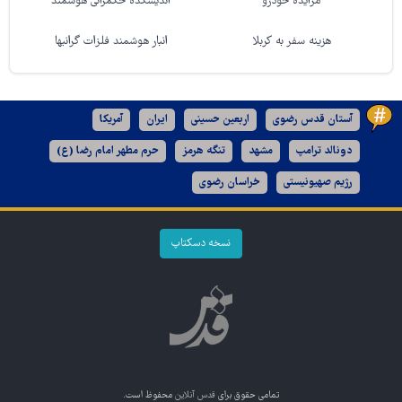
مزایده خودرو
اندیشکده حکمرانی هوشمند
هزینه سفر به کربلا
انبار هوشمند فلزات گرانبها
آستان قدس رضوی
اربعین حسینی
ایران
آمریکا
دونالد ترامپ
مشهد
تنگه هرمز
حرم مطهر امام رضا (ع)
رژیم صهیونیستی
خراسان رضوی
نسخه دسکتاپ
تمامی حقوق برای
قدس آنلاین
محفوظ است.