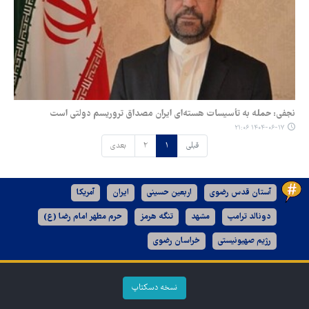
نجفی: حمله به تأسیسات هسته‌ای ایران مصداق تروریسم دولتی است
۱۴۰۴-۰۶-۱۷ ۲۱:۰۶
قبلی
۱
۲
بعدی
آستان قدس رضوی
اربعین حسینی
ایران
آمریکا
دونالد ترامپ
مشهد
تنگه هرمز
حرم مطهر امام رضا (ع)
رژیم صهیونیستی
خراسان رضوی
نسخه دسکتاپ