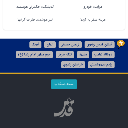
مزایده خودرو
اندیشکده حکمرانی هوشمند
هزینه سفر به کربلا
انبار هوشمند فلزات گرانبها
آستان قدس رضوی
اربعین حسینی
ایران
آمریکا
دونالد ترامپ
مشهد
تنگه هرمز
حرم مطهر امام رضا (ع)
رژیم صهیونیستی
خراسان رضوی
نسخه دسکتاپ