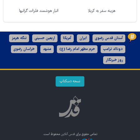
هزینه سفر به کربلا
انبار هوشمند فلزات گرانبها
آستان قدس رضوی
ایران
آمریکا
اربعین حسینی
تنگه هرمز
دونالد ترامپ
حرم مطهر امام رضا (ع)
مشهد
خراسان رضوی
روز خبرنگار
نسخه دسکتاپ
تمامی حقوق برای
قدس آنلاین
محفوظ است.