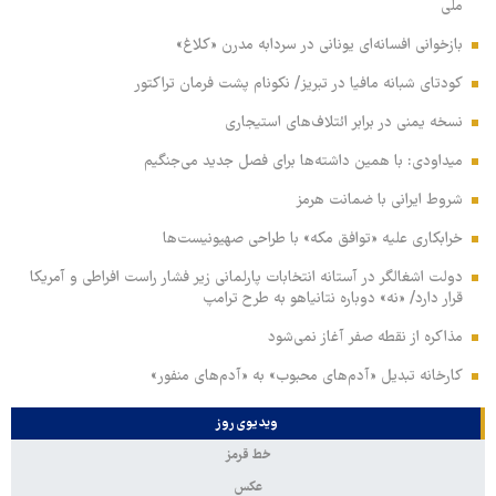
ملی
بازخوانی افسانه‌ای یونانی در سردابه مدرن «کلاغ»
کودتای شبانه مافیا در تبریز/ نکونام پشت فرمان تراکتور
نسخه یمنی در برابر ائتلاف‌های استیجاری
میداودی: با همین داشته‌ها برای فصل جدید می‌جنگیم
شروط ایرانی با ضمانت هرمز
خرابکاری علیه «توافق مکه» با طراحی صهیونیست‌ها
دولت اشغالگر در آستانه انتخابات پارلمانی زیر فشار راست افراطی و آمریکا
قرار دارد/ «نه» دوباره نتانیاهو به طرح ترامپ
مذاکره از نقطه صفر آغاز نمی‌شود
کارخانه تبدیل «آدم‌های محبوب» به «آدم‌های منفور»
ویدیوی روز
خط قرمز
عکس