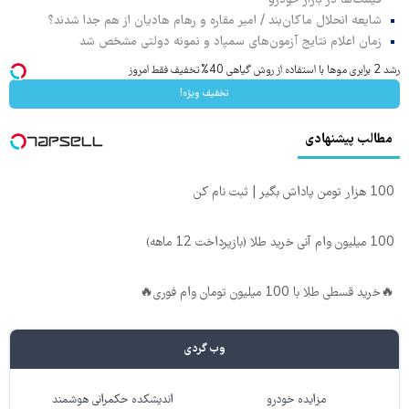
شایعه انحلال ماکان‌بند / امیر مقاره و رهام هادیان از هم جدا شدند؟
زمان اعلام نتایج آزمون‌های سمپاد و نمونه دولتی مشخص شد
رشد 2 برابری موها با استفاده از روش گیاهی 40%تخفیف فقط امروز
تخفیف ویژه!
مطالب پیشنهادی
100 هزار تومن پاداش بگیر | ثبت نام کن
100 میلیون وام آنی خرید طلا (بازپرداخت 12 ماهه)
🔥خرید قسطی طلا با 100 میلیون تومان وام فوری🔥
وب گردی
مزایده خودرو
اندیشکده حکمرانی هوشمند