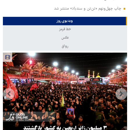
چاپ چهل‌ونهم «تن‌تن و سندباد» منتشر شد
ویدیوی روز
خط قرمز
عکس
رواق
۳ میلیون زائر اربعین به کشور بازگشتند