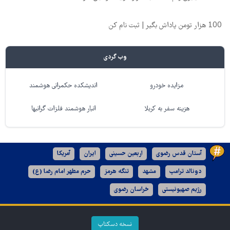
100 هزار تومن پاداش بگیر | ثبت نام کن
وب گردی
مزایده خودرو
اندیشکده حکمرانی هوشمند
هزینه سفر به کربلا
انبار هوشمند فلزات گرانبها
آستان قدس رضوی
اربعین حسینی
ایران
آمریکا
دونالد ترامپ
مشهد
تنگه هرمز
حرم مطهر امام رضا (ع)
رژیم صهیونیستی
خراسان رضوی
نسخه دسکتاپ