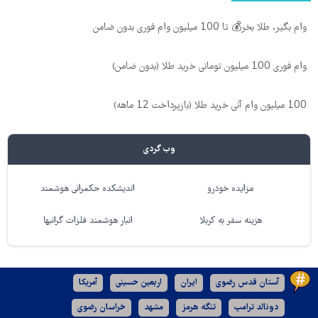
وام بگیر، طلا بخر💰 تا 100 میلیون وام فوری بدون ضامن
وام فوری 100 میلیون تومانی خرید طلا (بدون ضامن)
100 میلیون وام آنی خرید طلا (بازپرداخت 12 ماهه)
وب گردی
مزایده خودرو
اندیشکده حکمرانی هوشمند
هزینه سفر به کربلا
انبار هوشمند فلزات گرانبها
آستان قدس رضوی
ایران
اربعین حسینی
آمریکا
دونالد ترامپ
تنگه هرمز
مشهد
خراسان رضوی