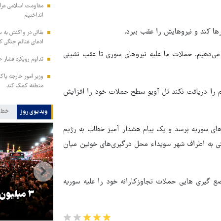
مقاومت اسلامی عراق:
انداختیم
رها کند و نیروهایش را عقب ببرد.
بقائی در واکنش به س
ادعای غنائم جنگی کن
می‌دهیم. حملات ما علیه نیروهای سوری تا عقب نشینی
تداوم رویکرد فشار ح
وزیر امور خارجه پاک
منطقه کمک کند
م را دریافت نکند تل آویو سطح حملات خود را افزایش
ویدیوی روز
خط 
های سوریه برسد و یک پیام هشدار آمیز خطاب به رژیم
تی به اطراف شهر سویداء محل درگیری‌های خونین میان
ع گیری هایی حملات تجاوزکارانه خود را علیه سوریه
را
ترامپ نماد فساد، اقتدارگرایی و
۳ میلیون
جنگ‌طلبی است!