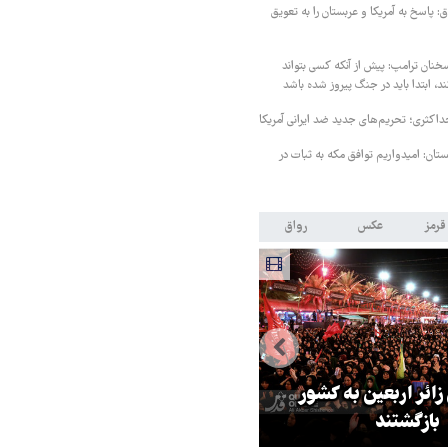
 پاسخ به آمریکا و عربستان را به تعویق
خنان ترامپ: پیش از آنکه کسی بتواند
د، ابتدا باید در جنگ پیروز شده باشد
داکثری؛ تحریم‌های جدید ضد ایرانی آمریکا
ستان: امیدواریم توافق مکه به ثبات در
قرمز
عکس
رواق
 زائر اربعین به کشور
هماهنگی محور مقاومت، آمریکا ر
بازگشتند
در منطقه درمانده کرد