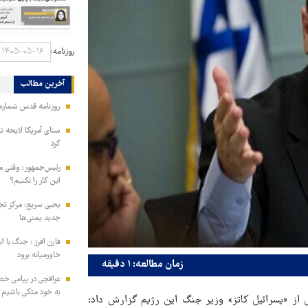
روزنامه:
آخرین مطالب
روزنامه قدس شماره ۱۰۹۹۶
سنای آمریکا لایحه ت
کرد
رئیس‌جمهور: وقتی می
این کار را نکنیم؟
یحیی سریع: مرکز تج
جدید یمنی‌ها
فارن افرز : جنگ با ا
خاورمیانه برود
زمان مطالعه: ۱ دقیقه
عراقچی در پیامی خط
به خود متکی باشیم و
ژیم صهیونیستی به نقل از «یسرائیل کاتز» وزیر جنگ این رژیم گزارش داد: