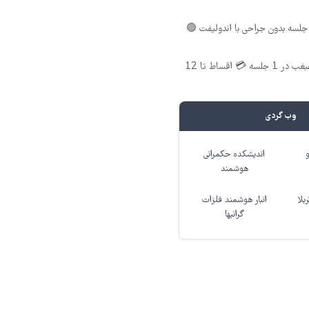
لسه بدون جراحی با اندولیفت 🟢
اندولیفت صورت و غبغب در 1 جلسه 💳 اقساط تا 12
وب گردی
اندیشکده حکمرانی
هوشمند
بلا
انبار هوشمند فلزات
گرانبها