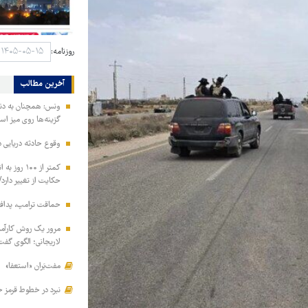
روزنامه:
آخرین مطالب
ونس: همچنان به دنبا
گزینه‌ها روی میز ا
وقوع حادثه دریایی 
کمتر از ۱۰۰
حکایت از تغییر دارد/
حماقت ترامپ، پدافند
مرور یک روش کارآمد 
لاریجانی؛ الگوی گفت
مفت‌بَران «استعفا»
نبرد در خطوط قرمز ح