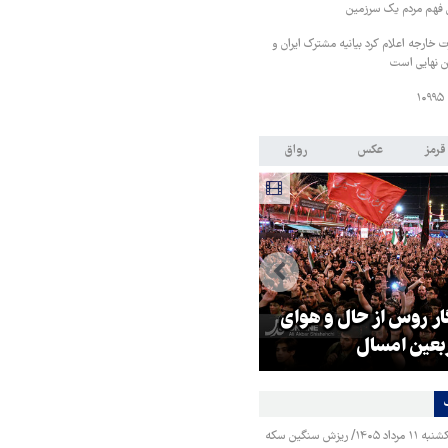
ی فهم مردم یک سرزمین
رت خارجه اعلام کرد بیانیه مشترک ایران و
ن نهایی است
قرمز
عکس
رواق
تولیت آستان قدس رضوی: افتخا
ار روس از حال و هوای
ما به نوکری و خضوع هرچه بیشت
بعین امسال
در برابر زائران است
قیمت طلا و سکه یکشنبه ۱۱ مرداد ۱۴۰۵/ ریزش سنگین سکه