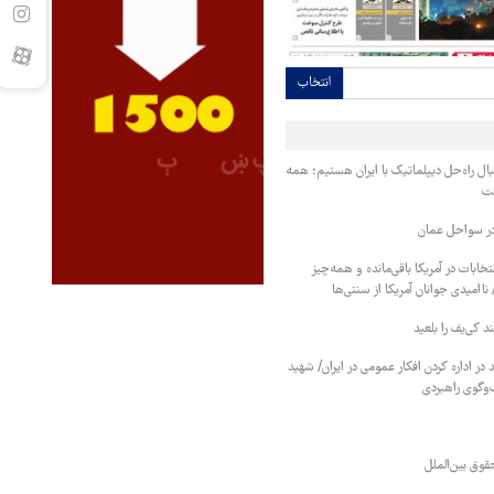
انتخاب
ل راه‌حل دیپلماتیک با ایران هستیم؛ همه
ست
در سواحل عمان
 روز به انتخابات در آمریکا باقی‌مانده و همه‌چیز
 ناامیدی جوانان آمریکا از سنتی‌ها
 کی‌یف را بلعید
در اداره کردن افکار عمومی در ایران/ شهید
‌وگوی راهبردی
قوق بین‌الملل