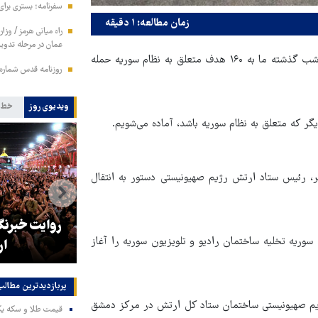
سفرنامه؛ بستری برا
زمان مطالعه: ۱ دقیقه
راه میانی هرمز / وزا
عمان در مرحله تدوی
قدس، رسانه‌های رژیم صهیونیستی از ارتش این رژیم نقل کردند: از شب گذشته ما به ۱۶۰ هدف متعلق به نظام سوریه حمله
روزنامه قدس شماره ۱۰۹۹۵
ویدیوی روز
خط 
ر که متعلق به نظام سوریه باشد، آماده می‌شویم.
ر، رئیس ستاد ارتش رژیم صهیونیستی دستور به انتقال
ار
ر
جان مرشایمر: ایران سخت‌گیرانه‌تر
روایت خبرنگ
وریه تخلیه ساختمان رادیو و تلویزیون سوریه را آغاز
از همیشه مذاکره خواهد کرد
ار
پربازدیدترین‌ مطالب
ع سوری اعلام کرد که در ۶ حمله هوایی رژیم صهیونیستی ساختمان ستاد کل ارتش در مرکز دمشق