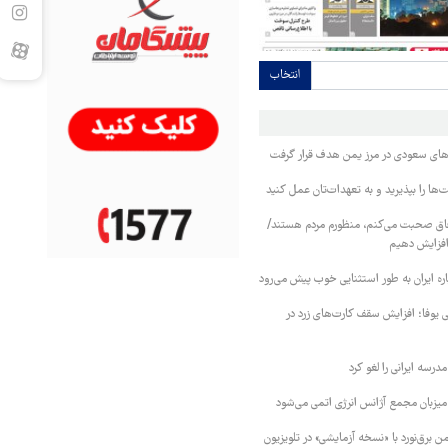
انتخاب
وهای سعودی در مرز یمن هدف قرار گرفت
ا را بپذیرید و به تعهدات‌تان عمل کنید
فاق صحبت می‌کنم، منظورم مردم هستند/
 افزایش دهیم
ره ایران به طور استثنایی خوب پیش می‌رود
ی یوفا؛ افزایش سقف کارت‌های زرد در
رسه ایرانی را لغو کرد
 میزبان مجمع آژانس انرژی اتمی می‌شود
 برق‌نورد با «نسخه آزمایشی» در تلویزیون