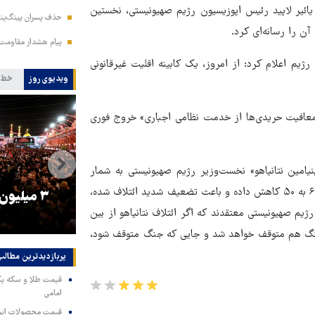
 اعلام کرد که یائیر لاپید رئیس اپوزیسیون رژیم صهیونیستی، نخستین
حذف پسران پینگ‌پنگ
ن را رسانه‌ای کرد.
پیام هشدار مقاومت
یون این رژیم اعلام کرد: از امروز، یک کابینه اقلیت غیرقانونی
ویدیوی روز
خط 
افیت حریدی‌ها از خدمت نظامی اجباری» خروج فوری
امین نتانیاهو» نخست‌وزیر رژیم صهیونیستی به شمار
می‌رفت که خروج آن از کابینه می‌تواند تعداد کرسی‌های کابینه را از ۶۱ به ۵۰ کاهش داده و باعث تضعیف شدید ائتلاف شده،
را
ترامپ نماد فساد، اقتدارگرایی و
۳ میلیون
یم صهیونیستی معتقدند که اگر ائتلاف نتانیاهو از بین
جنگ‌طلبی است!
، جنگ هم متوقف خواهد شد و جایی که جنگ متوقف شود،
پربازدیدترین‌ مطالب
امامی