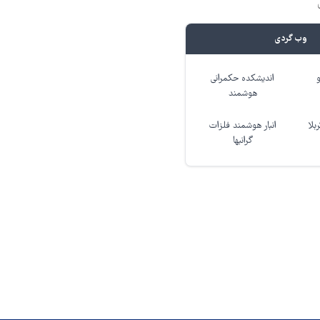
وب گردی
اندیشکده حکمرانی
هوشمند
بلا
انبار هوشمند فلزات
گرانبها