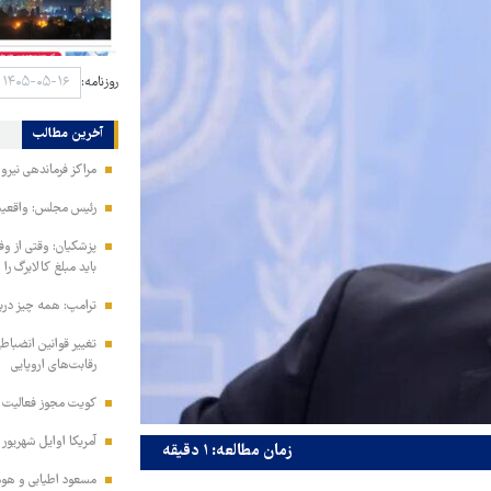
روزنامه:
آخرین مطالب
مراکز فرماندهی نیر
رئیس مجلس: واقعیت‌ه
پزشکیان: وقتی از و
باید مبلغ کالابرگ را
ترامپ: همه چیز دربا
تغییر قوانین انضباط
رقابت‌های اروپایی
کویت مجوز فعالیت مد
آمریکا اوایل شهریور
زمان مطالعه: ۱ دقیقه
مسعود اطیابی و هومن