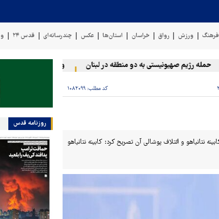
رهنگ
ورزش
رواق
خراسان
استان‌ها
عکس
چندرسانه‌ای
قدس ۲۴
وی
مله رژیم صهیونیستی به دو منطقه در لبنان
وقوع حادثه دریایی در سو
کد مطلب:
۱۰۸۲۰۹۹
روزنامه قدس
 نتانیاهو و ائتلاف پوشالی آن تصریح کرد: کابینه نتانیاهو