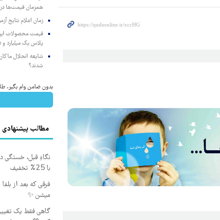
همزمان قیمت‌ها در ب
زمان اعلام نتایج آ
پلاس یک میلیارد و ۹۰۵ میلیون تومان
شایعه انحلال ماکان‌ب
شدند؟
بدون ضامن وام بگیر، طل
مطالب پیشنهادی
نگاهِ قبل، خستگی داش
با 25% تخفیف
فرقی که بعد از بلفا
میشن ✨
گاهی فقط یک تغییر